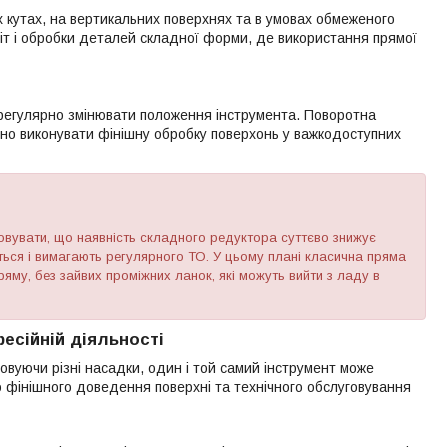
х кутах, на вертикальних поверхнях та в умовах обмеженого
біт і обробки деталей складної форми, де використання прямої
 регулярно змінювати положення інструмента. Поворотна
но виконувати фінішну обробку поверхонь у важкодоступних
вувати, що наявність складного редуктора суттєво знижує
ються і вимагають регулярного ТО. У цьому плані класична пряма
му, без зайвих проміжних ланок, які можуть вийти з ладу в
есійній діяльності
вуючи різні насадки, один і той самий інструмент може
 фінішного доведення поверхні та технічного обслуговування