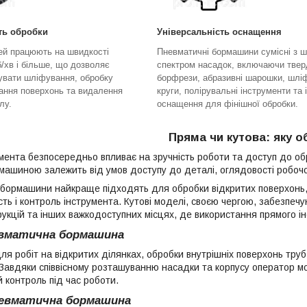
ть обробки
Універсальність оснащення
ей працюють на швидкості
Пневматичні бормашини сумісні з 
б/хв і більше, що дозволяє
спектром насадок, включаючи твер
увати шліфування, обробку
борфрези, абразивні шарошки, шлі
вання поверхонь та видалення
круги, полірувальні інструменти та 
лу.
оснащення для фінішної обробки.
Пряма чи кутова: яку о
умента безпосередньо впливає на зручність роботи та доступ до об
ашиною залежить від умов доступу до деталі, оглядовості робочої
 бормашини найкраще підходять для обробки відкритих поверхонь, т
ть і контроль інструмента. Кутові моделі, своєю чергою, забезпечую
укцій та інших важкодоступних місцях, де використання прямого і
вматична бормашина
я робіт на відкритих ділянках, обробки внутрішніх поверхонь труб
 Завдяки співвісному розташуванню насадки та корпусу оператор мо
 контроль під час роботи.
евматична бормашина