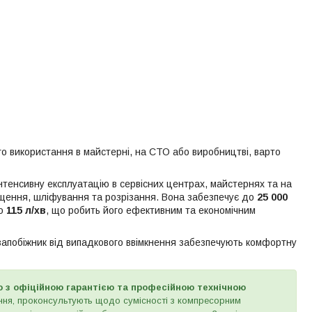
 використання в майстерні, на СТО або виробництві, варто
нтенсивну експлуатацію в сервісних центрах, майстернях та на
щення, шліфування та розрізання. Вона забезпечує до
25 000
го
115 л/хв
, що робить його ефективним та економічним
 запобіжник від випадкового ввімкнення забезпечують комфортну
ю з офіційною гарантією та професійною технічною
ання, проконсультують щодо сумісності з компресорним