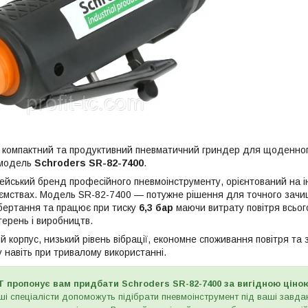
 компактний та продуктивний пневматичний гриндер для щоденного
 модель
Schroders SR-82-7400
.
ейський бренд професійного пневмоінструменту, орієнтований на і
ємствах. Модель SR-82-7400 — потужне рішення для точного зачи
бертання та працює при тиску
6,3 бар
маючи витрату повітря всьо
ерень і виробництв.
 корпус, низький рівень вібрації, економне споживання повітря та
 навіть при тривалому використанні.
 пропонує вам придбати Schroders SR-82-7400 за вигідною ціно
ші спеціалісти допоможуть підібрати пневмоінструмент під ваші завд