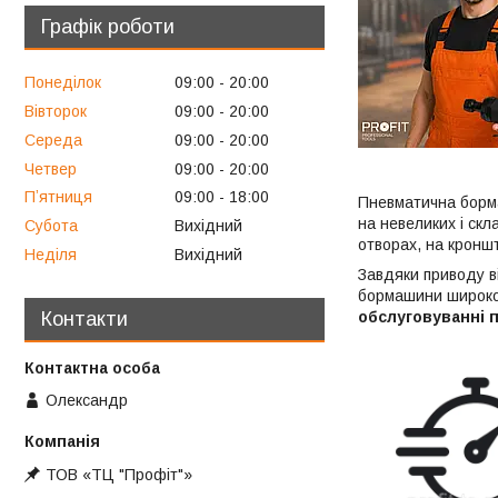
Графік роботи
Понеділок
09:00
20:00
Вівторок
09:00
20:00
Середа
09:00
20:00
Четвер
09:00
20:00
Пʼятниця
09:00
18:00
Пневматична борма
на невеликих і скл
Субота
Вихідний
отворах, на кронш
Неділя
Вихідний
Завдяки приводу в
бормашини широко
обслуговуванні 
Контакти
Олександр
ТОВ «ТЦ "Профіт"»