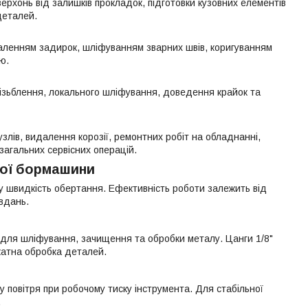
хонь від залишків прокладок, підготовки кузовних елементів
деталей.
даленням задирок, шліфуванням зварних швів, коригуванням
ю.
ізьблення, локального шліфування, доведення крайок та
лів, видалення корозії, ремонтних робіт на обладнанні,
загальних сервісних операцій.
ної бормашини
у швидкість обертання. Ефективність роботи залежить від
авдань.
 для шліфування, зачищення та обробки металу. Цанги 1/8"
катна обробка деталей.
повітря при робочому тиску інструмента. Для стабільної
.