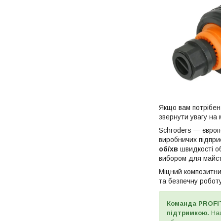
Якщо вам потрібен
звернути увагу на
Schroders — європ
виробничих підпри
об/хв
швидкості о
вибором для майст
Міцний композитний
та безпечну роботу
Команда PROFIT
підтримкою.
На