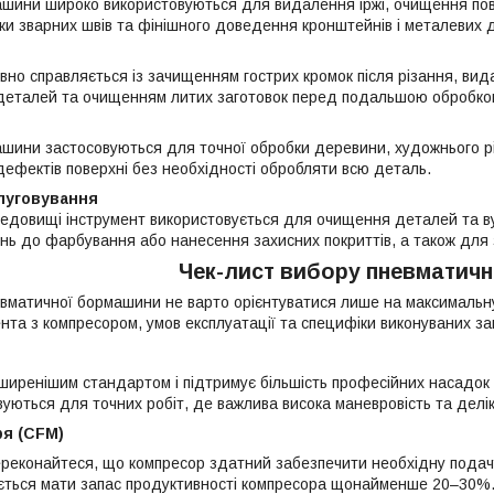
шини широко використовуються для видалення іржі, очищення повер
ки зварних швів та фінішного доведення кронштейнів і металевих 
вно справляється із зачищенням гострих кромок після різання, ви
деталей та очищенням литих заготовок перед подальшою обробко
шини застосовуються для точної обробки деревини, художнього р
дефектів поверхні без необхідності обробляти всю деталь.
луговування
едовищі інструмент використовується для очищення деталей та вуз
онь до фарбування або нанесення захисних покриттів, а також для 
Чек-лист вибору пневматич
евматичної бормашини не варто орієнтуватися лише на максимальн
ента з компресором, умов експлуатації та специфіки виконуваних з
оширенішим стандартом і підтримує більшість професійних насадок
вуються для точних робіт, де важлива висока маневровість та делі
ря (CFM)
реконайтеся, що компресор здатний забезпечити необхідну подачу 
ється мати запас продуктивності компресора щонайменше 20–30%