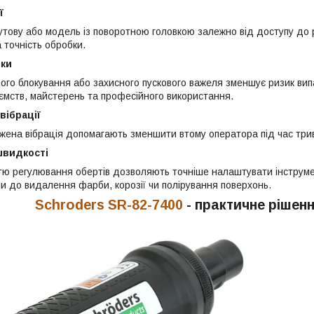
ї
утову або модель із поворотною головкою залежно від доступу до 
 точність обробки.
еки
ного блокування або захисного пускового важеля зменшує ризик ви
ємств, майстерень та професійного використання.
 вібрації
ижена вібрація допомагають зменшити втому оператора під час трив
швидкості
тю регулювання обертів дозволяють точніше налаштувати інструме
и до видалення фарби, корозії чи полірування поверхонь.
Schroders SR-82-7400
- практичне рішен