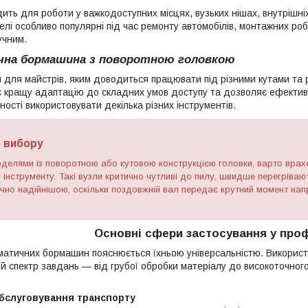
ить для роботи у важкодоступних місцях, вузьких нішах, внутрішні
елі особливо популярні під час ремонту автомобілів, монтажних ро
учним.
на бормашина з поворотною головкою
 для майстрів, яким доводиться працювати під різними кутами та
є кращу адаптацію до складних умов доступу та дозволяє ефектив
ності використовувати декілька різних інструментів.
 вибору
елями із поворотною або кутовою конструкцією головки, варто врахо
 інструменту. Такі вузли критично чутливі до пилу, швидше перегріва
но надійнішою, оскільки поздовжній вал передає крутний момент напря
Основні сфери застосування у проф
матичних бормашин пояснюється їхньою універсальністю. Використо
й спектр завдань — від грубої обробки матеріалу до високоточного
бслуговування транспорту