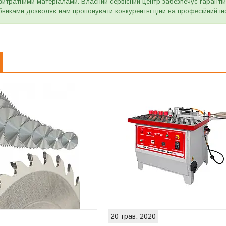
итратними матеріалами. Власний сервісний центр забезпечує гарантійн
бниками дозволяє нам пропонувати конкурентні ціни на професійний ін
20 трав. 2020