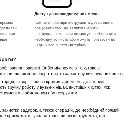
Доступ до важкодоступних місць
широким
Компактні розміри інструмента дозволяють
досплавні
працювати там, де великогабаритні
фувальні
шліфувальні машини не можуть забезпечити
інше
необхідну точність або можуть призвести до
надмірного зняття матеріалу.
брати?
роблюваної поверхні. Вибір між прямою та кутовою
 зони, положення оператора та характеру виконуваних робіт.
орців, отворів і зон із прямим доступом, де важливі
ть зручну роботу у вузьких нішах, внутрішніх кутах, між
нструмента є обмеженим або незручним.
, зачистки задирок, а також операцій, де необхідний прямий
же прикладати зусилля точно по осі інструмента, що