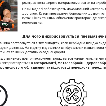
розмірам вона широко використовується як на виробни
Прямі моделі забезпечують максимальний контроль пі
доступом. Кутові пневматичні бормашини дозволяют
кутах, нішах та інших обмежених просторах, де вик
неможливим.
Для чого використовується пневматичн
шина застосовується в тих випадках, коли необхідно швидко вида
адних ділянках. На відміну від великих шліфувальних машин, вона 
тейнах та інших деталях складної форми.
ід стисненого повітря інструмент залишається компактним, легким 
 використовуються в
авторемонті, металообробці, деревообр
промислового обладнання та підготовці поверхонь перед 