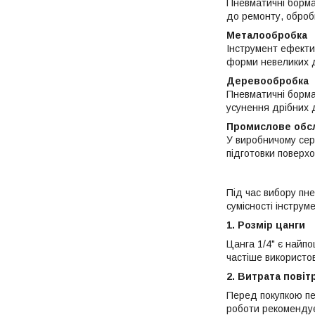
Пневматичні борма
до ремонту, оброб
Металообробка
Інструмент ефекти
форми невеликих 
Деревообробка
Пневматичні борма
усунення дрібних 
Промислове обс
У виробничому сер
підготовки поверх
Під час вибору пн
сумісності інструм
1. Розмір цанги
Цанга 1/4" є найп
частіше використо
2. Витрата повіт
Перед покупкою пе
роботи рекоменду