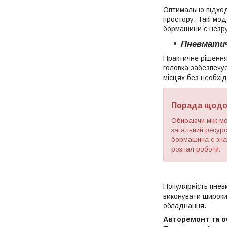
Оптимально підход
простору. Такі мод
бормашини є незр
Пневматич
Практичне рішення
головка забезпечу
місцях без необхід
Порада щодо
Обираючи між мод
загальний ресурс
бормашина є знач
розпал роботи.
Популярність пнев
виконувати широки
обладнання.
Авторемонт та о