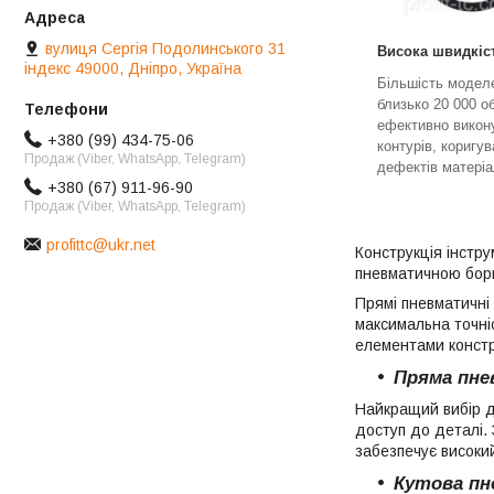
вулиця Сергія Подолинського 31
Висока швидкіс
індекс 49000, Дніпро, Україна
Більшість модел
близько 20 000 о
ефективно викон
+380 (99) 434-75-06
контурів, коригу
Продаж (Viber, WhatsApp, Telegram)
дефектів матеріа
+380 (67) 911-96-90
Продаж (Viber, WhatsApp, Telegram)
profittc@ukr.net
Конструкція інстр
пневматичною борм
Прямі пневматичні
максимальна точніс
елементами констр
Пряма пне
Найкращий вибір дл
доступ до деталі.
забезпечує високий
Кутова пн