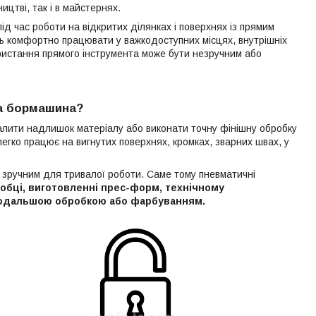
цтві, так і в майстернях.
д час роботи на відкритих ділянках і поверхнях із прямим
ь комфортно працювати у важкодоступних місцях, внутрішніх
ористання прямого інструмента може бути незручним або
а бормашина?
лити надлишок матеріалу або виконати точну фінішну обробку
легко працює на вигнутих поверхнях, кромках, зварних швах, у
і зручним для тривалої роботи. Саме тому пневматичні
обці, виготовленні прес-форм, технічному
подальшою обробкою або фарбуванням.