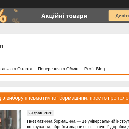
11
тавка та Оплата
Поверення та Обмін
Profit Blog
д з вибору пневматичної бормашини: просто про голо
29 трав. 2026
Пневматична бормашина — це універсальний інструм
полірування, обробки зварних швів і точної доробки