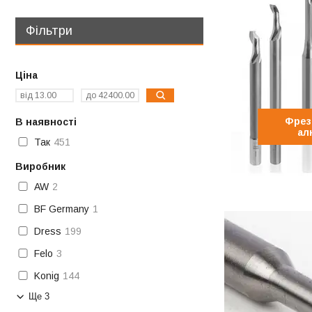
Фільтри
Ціна
Фрез
В наявності
ал
Так
451
Виробник
AW
2
BF Germany
1
Dress
199
Felo
3
Konig
144
Ще 3