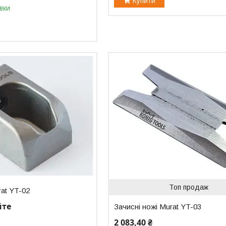
Купити
вки
Топ продаж
rat YT-02
йте
Зачисні ножі Murat YT-03
2 083,40 ₴