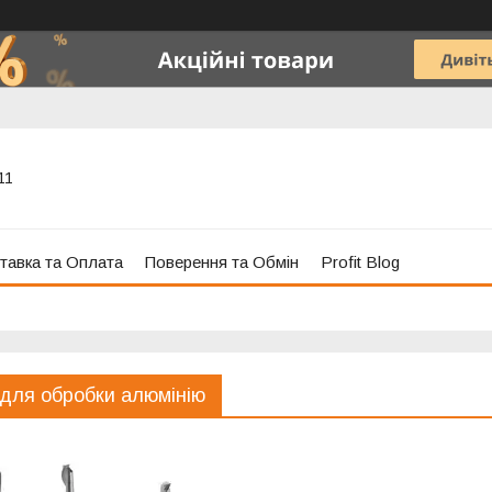
11
тавка та Оплата
Поверення та Обмін
Profit Blog
 для обробки алюмінію