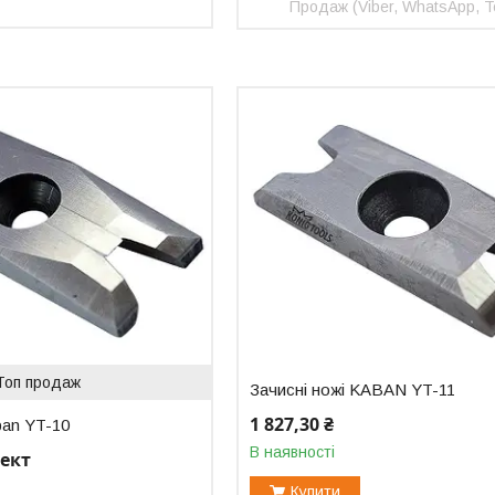
Продаж (Viber, WhatsApp, T
Топ продаж
Зачисні ножі KABAN YT-11
1 827,30 ₴
ban YT-10
В наявності
лект
Купити