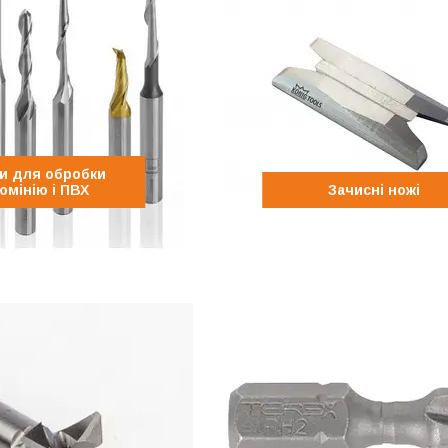
и для обробки
юмінію і ПВХ
Зачисні ножі