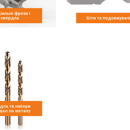
іальні фрези і
свердла
Біти та подовжувач
дла та набори
дел по металу