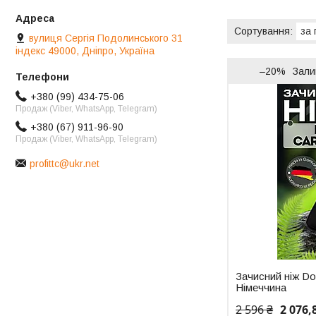
вулиця Сергія Подолинського 31
індекс 49000, Дніпро, Україна
–20%
Зали
+380 (99) 434-75-06
Продаж (Viber, WhatsApp, Telegram)
+380 (67) 911-96-90
Продаж (Viber, WhatsApp, Telegram)
profittc@ukr.net
Зачисний ніж Do
Німеччина
2 596 ₴
2 076,