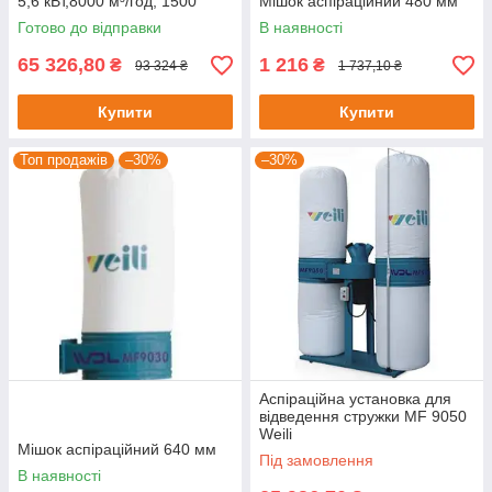
5,6 кВт,8000 м³/год, 1500
Мішок аспіраційний 480 мм
літрів
Готово до відправки
В наявності
65 326,80
1 216
₴
₴
93 324 ₴
1 737,10 ₴
Купити
Купити
Топ продажів
–30%
–30%
Аспіраційна установка для
відведення стружки MF 9050
Weili
Мішок аспіраційний 640 мм
Під замовлення
В наявності