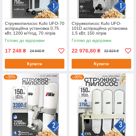
Стружкопилосос Kufo UFO-70
Стружкописос Kufo UFO-
аспіраційна установка 0,75
101D аспіраційна установка
кВт, 1200 м³/год, 70 літрів
1,5 кВт, 150 літрів
Готово до відправки
Готово до відправки
17 248
22 976,80
₴
₴
24 640 ₴
32 824 ₴
Купити
Купити
–30%
–30%