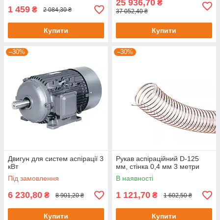
25 936,70
₴
1 459
₴
2 084,30 ₴
37 052,40 ₴
Купити
Купити
–30%
–30%
Двигун для систем аспірації 3
Рукав аспіраційний D-125
кВт
мм, стінка 0,4 мм 3 метри
Під замовлення
В наявності
6 230,80
1 121,70
₴
₴
8 901,20 ₴
1 602,50 ₴
Купити
Купити