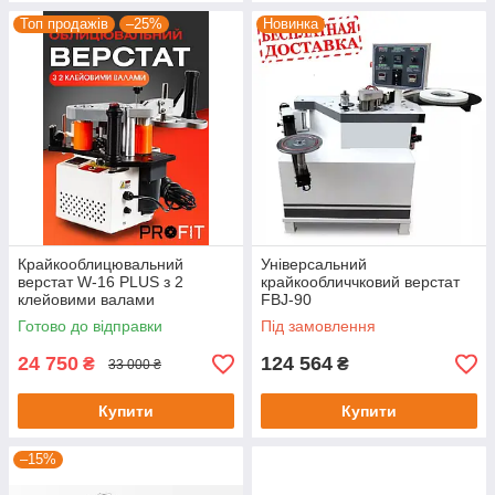
Топ продажів
–25%
Новинка
Крайкооблицювальний
Універсальний
верстат W-16 PLUS з 2
крайкообличчковий верстат
клейовими валами
FBJ-90
Готово до відправки
Під замовлення
24 750
124 564
₴
₴
33 000 ₴
Купити
Купити
–15%