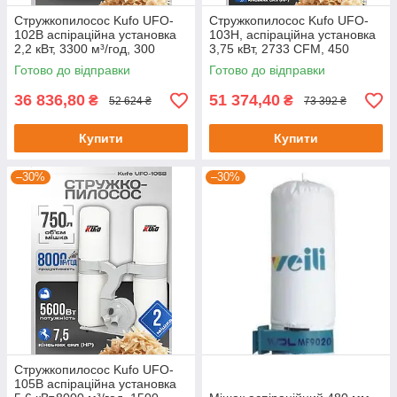
Стружкопилосос Kufo UFO-
Стружкопилосос Kufo UFO-
102B аспіраційна установка
103H, аспіраційна установка
2,2 кВт, 3300 м³/год, 300
3,75 кВт, 2733 CFM, 450
літрів
літрів
Готово до відправки
Готово до відправки
36 836,80
51 374,40
₴
₴
52 624 ₴
73 392 ₴
Купити
Купити
–30%
–30%
Стружкопилосос Kufo UFO-
105B аспіраційна установка