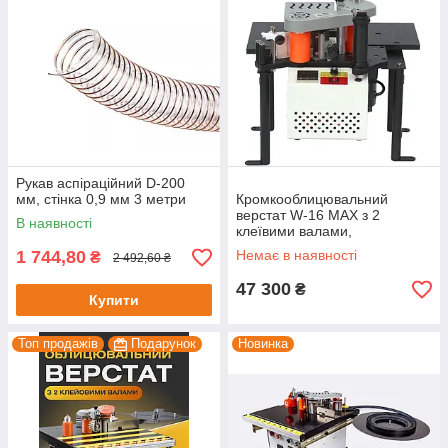
Рукав аспіраційний D-200
мм, стінка 0,9 мм 3 метри
Кромкооблицювальний
верстат W-16 MAX з 2
В наявності
клеївими валами,
найповніша комплектація
1 744,80
Немає в наявності
₴
2 492,60 ₴
47 300
₴
Купити
Топ продажів
Подарунок
Новинка