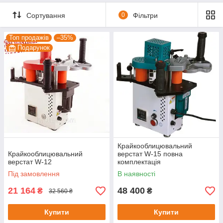
Сортування
0
Фільтри
Топ продажів
–35%
Подарунок
Крайкооблицювальний
Крайкооблицювальний
верстат W-15 повна
верстат W-12
комплектація
Під замовлення
В наявності
21 164
48 400
₴
₴
32 560 ₴
Купити
Купити