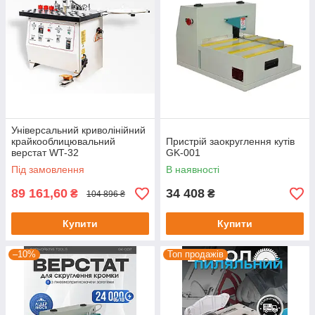
Універсальний криволінійний
крайкооблицювальний
Пристрій заокруглення кутів
верстат WT-32
GK-001
Під замовлення
В наявності
89 161,60
34 408
₴
₴
104 896 ₴
Купити
Купити
–10%
Топ продажів