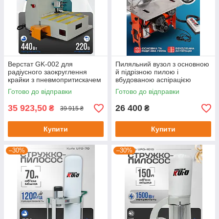
Верстат GK-002 для
Пиляльний вузол з основною
радіусного заокруглення
й підрізною пилою і
крайки з пневмопритискачем
вбудованою аспірацією
заготівки (настільний
COMPACT
Готово до відправки
Готово до відправки
раундер) R2
35 923,50
26 400
₴
₴
39 915 ₴
Купити
Купити
–30%
–30%