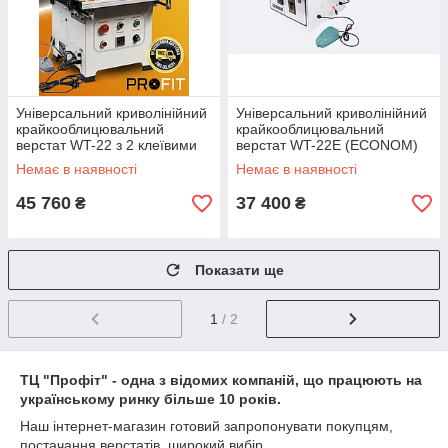
Універсальний криволінійний
Універсальний криволінійний
крайкооблицювальний
крайкооблицювальний
верстат WT-22 з 2 клеївими
верстат WT-22E (ECONOM)
валами
Немає в наявності
Немає в наявності
45 760
37 400
₴
₴
Показати ще
1
/ 2
ТЦ "Профіт" - одна з відомих компаній, що працюють на
українському ринку більше 10 років.
Наш інтернет-магазин готовий запропонувати покупцям,
постачання верстатів, широкий вибір