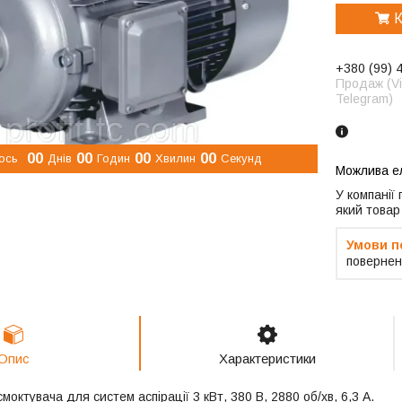
К
+380 (99) 
Продаж (Vi
Telegram)
0
0
0
0
0
0
0
0
ось
Днів
Годин
Хвилин
Секунд
У компанії
який товар
повернен
Опис
Характеристики
моктувача для систем аспірації 3 кВт, 380 В, 2880 об/хв, 6,3 А.