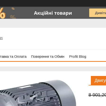
11
тавка та Оплата
Поверення та Обмін
Profit Blog
Двигу
8 901,2