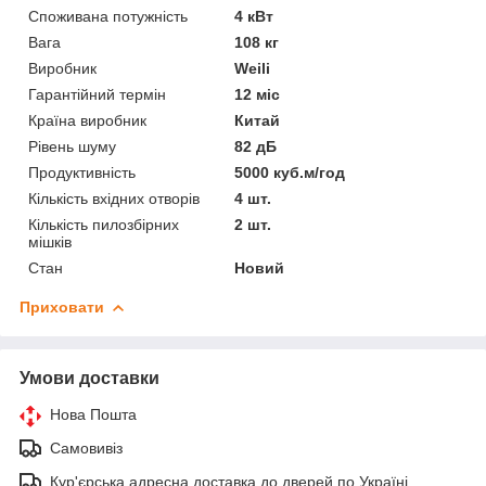
Споживана потужність
4 кВт
Вага
108 кг
Виробник
Weili
Гарантійний термін
12 міс
Країна виробник
Китай
Рівень шуму
82 дБ
Продуктивність
5000 куб.м/год
Кількість вхідних отворів
4 шт.
Кількість пилозбірних
2 шт.
мішків
Стан
Новий
Приховати
Умови доставки
Нова Пошта
Самовивіз
Кур'єрська адресна доставка до дверей по Україні