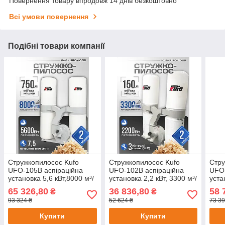
Повернення товару впродовж 14 днів безкоштовно
Всі умови повернення
Подібні товари компанії
Стружкопилосос Kufo
Стружкопилосос Kufo
Стру
UFO-105B аспіраційна
UFO-102B аспіраційна
UFO-
установка 5,6 кВт,8000 м³/
установка 2,2 кВт, 3300 м³/
уста
год, 1500 літрів
год, 300 літрів
CFM,
65 326,80
36 836,80
58 
₴
₴
93 324 ₴
52 624 ₴
73 39
Купити
Купити