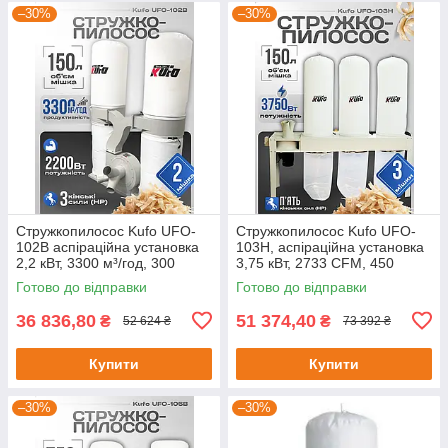
–30%
–30%
Стружкопилосос Kufo UFO-
Стружкопилосос Kufo UFO-
102B аспіраційна установка
103H, аспіраційна установка
2,2 кВт, 3300 м³/год, 300
3,75 кВт, 2733 CFM, 450
літрів
літрів
Готово до відправки
Готово до відправки
36 836,80
51 374,40
₴
₴
52 624 ₴
73 392 ₴
Купити
Купити
–30%
–30%