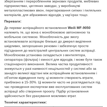
зберіганням і переробленням зернових продуктів, меблевих
підприємствах, цегляних заводах, у виробництві
металопластикових вікон, перетарювання сипких і пиляльних
матеріалів, для абразивних відходів, у кар'єрах тощо.
Переваги:
До переваг аспіраційного встановлення
Weili MF-9050
належить те, що вона є моноблоковою автономною та
мобільною системою. Моноблочність дає змогу
встановлювати аспірацію близько до джерел виділення
шкідливих, запорошених речовин і забезпечує просте
під'єднання до магістралей центральних систем аспірації.
Моноблокова установка складається з вентилятора,
сепаратора (фільтра) і ємності для відходів, і може бути також
стаціонарного виконання. Велика частка продуктивності
знижується у разі наявності нещільностей у системі або за
занадто великої відстані між аспіраційним встановленням і
об'єктом відведення пилу, ці моменти створюють втрати,
приблизно в 15-30%. Ці моменти часто не розглядаються під
час проведення експертизи вже експлуатованих систем
аспірації або створення проєкту. Підбір установлення
здійснюється без урахування можливих втрат.
Технічні характеристики: