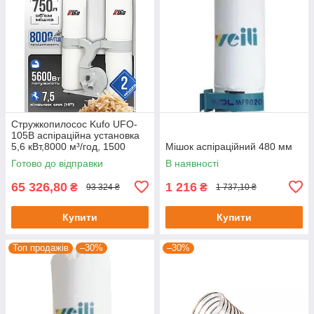
Стружкопилосос Kufo UFO-
105B аспіраційна установка
5,6 кВт,8000 м³/год, 1500
Мішок аспіраційний 480 мм
літрів
Готово до відправки
В наявності
65 326,80
1 216
₴
₴
93 324 ₴
1 737,10 ₴
Купити
Купити
Топ продажів
–30%
–30%