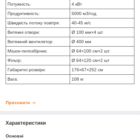
Потужність:
4 кВт
Продуктивність:
5000 м3/год
Швидкість потоку повітря:
40-45 м/с
Витяжні отвори:
Ø 100 мм×4 шт.
Витяжний вентилятор:
Ø 400 мм
Мішок-пилозбірник:
Ø 64×100 см×2 шт.
Фільтр:
Ø 64×120 см×2 шт
Габаритні розміри:
176×67×252 см
Вага:
108 кг
Приховати
Характеристики
Основні