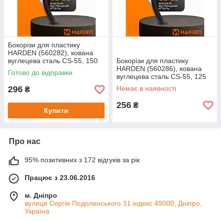
Бокорізи для пластику
HARDEN (560282), кована
вуглецева сталь CS-55, 150
Бокорізи для пластику
мм
HARDEN (560286), кована
Готово до відправки
вуглецева сталь CS-55, 125
мм
296
Немає в наявності
₴
256
₴
Купити
Про нас
95% позитивних з 172 відгуків за рік
Працює з 23.06.2016
м. Дніпро
вулиця Сергія Подолинського 31 індекс 49000, Дніпро,
Україна