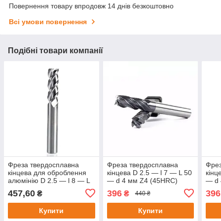
Повернення товару впродовж 14 днів безкоштовно
Всі умови повернення
Подібні товари компанії
Фреза твердосплавна
Фреза твердосплавна
Фрез
кінцева для оброблення
кінцева D 2.5 — l 7 — L 50
кінц
алюмінію D 2.5 — l 8 — L
— d 4 мм Z4 (45HRC)
— d 
50 — d 4 мм Z3
457,60
396
396
₴
₴
440 ₴
Купити
Купити