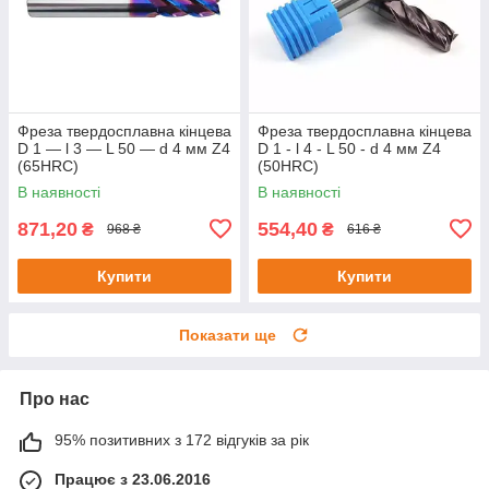
Фреза твердосплавна кінцева
Фреза твердосплавна кінцева
D 1 — l 3 — L 50 — d 4 мм Z4
D 1 - l 4 - L 50 - d 4 мм Z4
(65HRC)
(50HRC)
В наявності
В наявності
871,20
554,40
₴
₴
968 ₴
616 ₴
Купити
Купити
Показати ще
Про нас
95% позитивних з 172 відгуків за рік
Працює з 23.06.2016