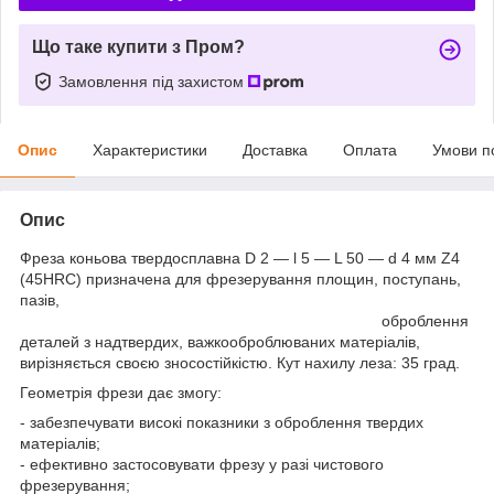
Що таке купити з Пром?
Замовлення під захистом
Опис
Характеристики
Доставка
Оплата
Умови п
Опис
Фреза коньова твердосплавна D 2 — l 5 — L 50 — d 4 мм Z4
(45HRC) призначена для фрезерування площин, поступань,
пазів,
оброблення
деталей з надтвердих, важкооброблюваних матеріалів,
вирізняється своєю зносостійкістю. Кут нахилу леза: 35 град.
Геометрія фрези дає змогу:
- забезпечувати високі показники з оброблення твердих
матеріалів;
- ефективно застосовувати фрезу у разі чистового
фрезерування;