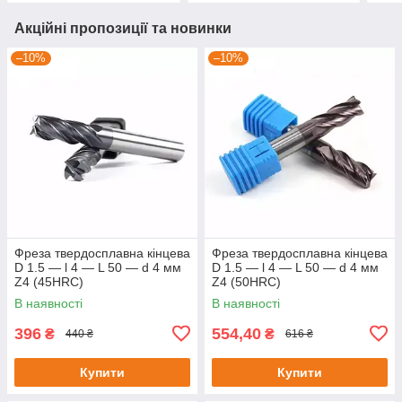
Акційні пропозиції та новинки
–10%
–10%
Фреза твердосплавна кінцева
Фреза твердосплавна кінцева
D 1.5 — l 4 — L 50 — d 4 мм
D 1.5 — l 4 — L 50 — d 4 мм
Z4 (45HRC)
Z4 (50HRC)
В наявності
В наявності
396
554,40
₴
₴
440 ₴
616 ₴
Купити
Купити