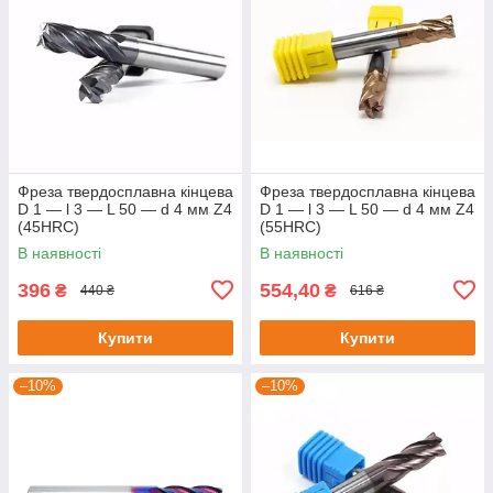
Фреза твердосплавна кінцева
Фреза твердосплавна кінцева
D 1 — l 3 — L 50 — d 4 мм Z4
D 1 — l 3 — L 50 — d 4 мм Z4
(45HRC)
(55HRC)
В наявності
В наявності
396
554,40
₴
₴
440 ₴
616 ₴
Купити
Купити
–10%
–10%