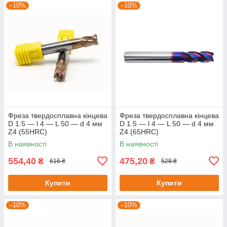
–10%
–10%
Фреза твердосплавна кінцева
Фреза твердосплавна кінцева
D 1.5 — l 4 — L 50 — d 4 мм
D 1.5 — l 4 — L 50 — d 4 мм
Z4 (55HRC)
Z4 (65HRC)
В наявності
В наявності
554,40
475,20
₴
₴
616 ₴
528 ₴
Купити
Купити
–10%
–10%