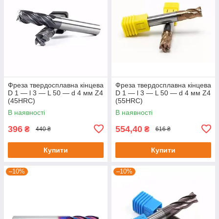
Фреза твердосплавна кінцева
Фреза твердосплавна кінцева
D 1 — l 3 — L 50 — d 4 мм Z4
D 1 — l 3 — L 50 — d 4 мм Z4
(45HRC)
(55HRC)
В наявності
В наявності
396
554,40
₴
₴
440 ₴
616 ₴
Купити
Купити
–10%
–10%