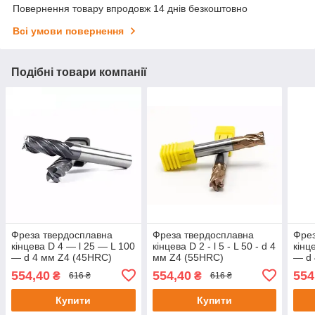
Повернення товару впродовж 14 днів безкоштовно
Всі умови повернення
Подібні товари компанії
Фреза твердосплавна
Фреза твердосплавна
Фрез
кінцева D 4 — l 25 — L 100
кінцева D 2 - l 5 - L 50 - d 4
кінц
— d 4 мм Z4 (45HRC)
мм Z4 (55HRC)
— d 
554,40
554,40
554
₴
₴
616 ₴
616 ₴
Купити
Купити