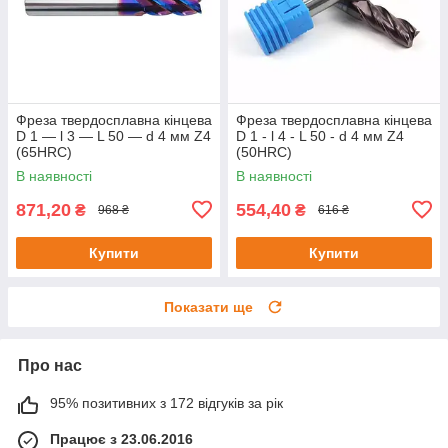
Фреза твердосплавна кінцева
Фреза твердосплавна кінцева
D 1 — l 3 — L 50 — d 4 мм Z4
D 1 - l 4 - L 50 - d 4 мм Z4
(65HRC)
(50HRC)
В наявності
В наявності
871,20
554,40
₴
₴
968 ₴
616 ₴
Купити
Купити
Показати ще
Про нас
95% позитивних з 172 відгуків за рік
Працює з 23.06.2016