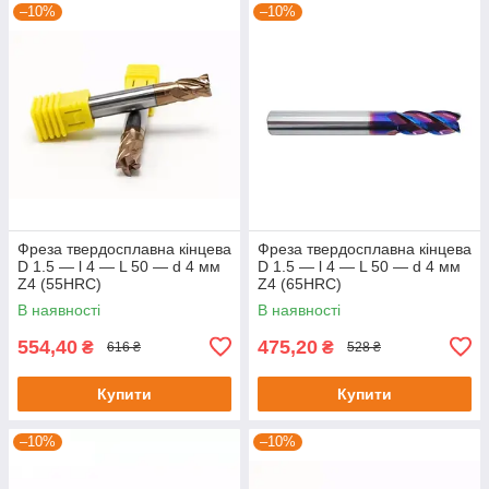
–10%
–10%
Фреза твердосплавна кінцева
Фреза твердосплавна кінцева
D 1.5 — l 4 — L 50 — d 4 мм
D 1.5 — l 4 — L 50 — d 4 мм
Z4 (55HRC)
Z4 (65HRC)
В наявності
В наявності
554,40
475,20
₴
₴
616 ₴
528 ₴
Купити
Купити
–10%
–10%