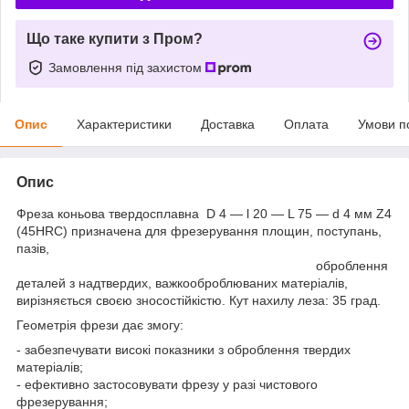
Що таке купити з Пром?
Замовлення під захистом
Опис
Характеристики
Доставка
Оплата
Умови п
Опис
Фреза коньова твердосплавна D 4 — l 20 — L 75 — d 4 мм Z4
(45HRC) призначена для фрезерування площин, поступань,
пазів,
оброблення
деталей з надтвердих, важкооброблюваних матеріалів,
вирізняється своєю зносостійкістю. Кут нахилу леза: 35 град.
Геометрія фрези дає змогу:
- забезпечувати високі показники з оброблення твердих
матеріалів;
- ефективно застосовувати фрезу у разі чистового
фрезерування;