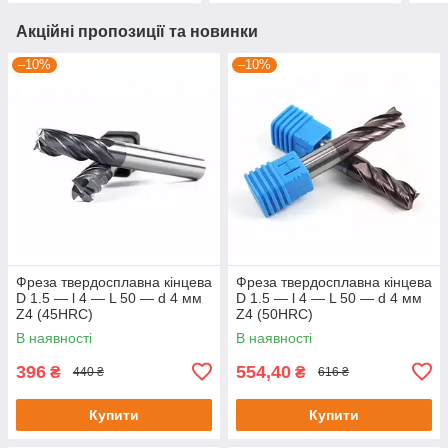
Акційні пропозиції та новинки
–10%
–10%
Фреза твердосплавна кінцева
Фреза твердосплавна кінцева
D 1.5 — l 4 — L 50 — d 4 мм
D 1.5 — l 4 — L 50 — d 4 мм
Z4 (45HRC)
Z4 (50HRC)
В наявності
В наявності
396
554,40
₴
₴
440 ₴
616 ₴
Купити
Купити