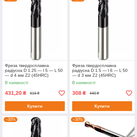
Фреза твердосплавна
Фреза твердосплавна
радіусна D 1.25 — l 5 — L 50
радіусна D 1.5 — l 6 — L 50
— d 4 мм Z2 (45HRC)
— d 3 мм Z2 (45HRC)
В наявності
В наявності
431,20
308
₴
₴
616 ₴
440 ₴
Купити
Купити
–30%
–30%