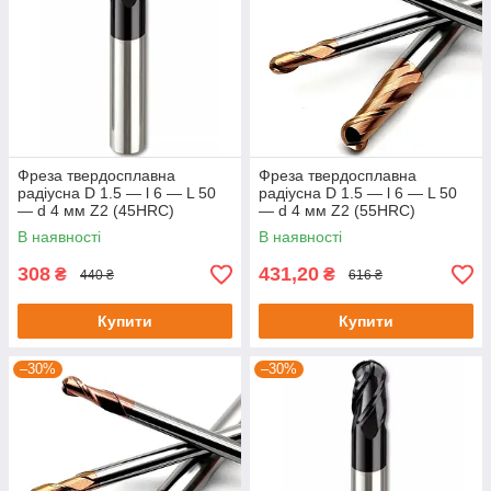
Фреза твердосплавна
Фреза твердосплавна
радіусна D 1.5 — l 6 — L 50
радіусна D 1.5 — l 6 — L 50
— d 4 мм Z2 (45HRC)
— d 4 мм Z2 (55HRC)
В наявності
В наявності
308
431,20
₴
₴
440 ₴
616 ₴
Купити
Купити
–30%
–30%