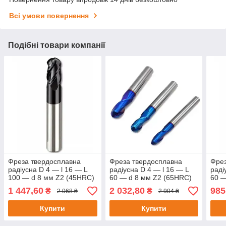
Всі умови повернення
Подібні товари компанії
Фреза твердосплавна
Фреза твердосплавна
Фрез
радіусна D 4 — l 16 — L
радіусна D 4 — l 16 — L
раді
100 — d 8 мм Z2 (45HRC)
60 — d 8 мм Z2 (65HRC)
60 —
1 447,60
2 032,80
985
₴
₴
2 068 ₴
2 904 ₴
Купити
Купити