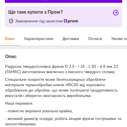
Що таке купити з Пром?
Замовлення під захистом
Опис
Характеристики
Доставка
Оплата
Умови п
Опис
Радіусна твердосплавна фреза D 3.5 - l 16 - L 60 - d 8 мм Z2
(55HRC) виготовлена виключно з якісного твердого сплаву.
Спеціальне покриття може безпосередньо обробляти
матеріали термообробки нижче HRC65 від чорнового
оброблення до обробки, що може поліпшити продуктивність
верстатів і зберегти своєчасність виробництва.
Наші переваги:
- повністю вирізана різальна крайка;
- великий діаметр осердя, робить кінцеві фрези гострішими та
зносостійкішими;