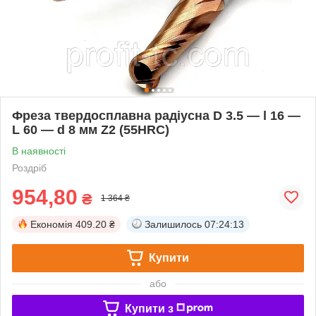
Фреза твердосплавна радіусна D 3.5 — l 16 —
L 60 — d 8 мм Z2 (55HRC)
В наявності
Роздріб
954,80
₴
1 364 ₴
Економія
409.20 ₴
Залишилось
07:24:12
Купити
або
Купити з