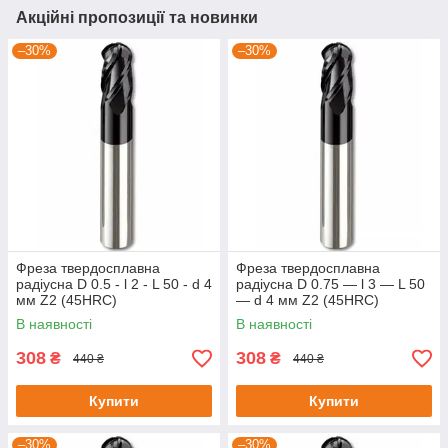
Акційні пропозиції та новинки
–30%
–30%
Фреза твердосплавна
Фреза твердосплавна
радіусна D 0.5 - l 2 - L 50 - d 4
радіусна D 0.75 — l 3 — L 50
мм Z2 (45HRC)
— d 4 мм Z2 (45HRC)
В наявності
В наявності
308
308
₴
₴
440 ₴
440 ₴
Купити
Купити
–30%
–30%