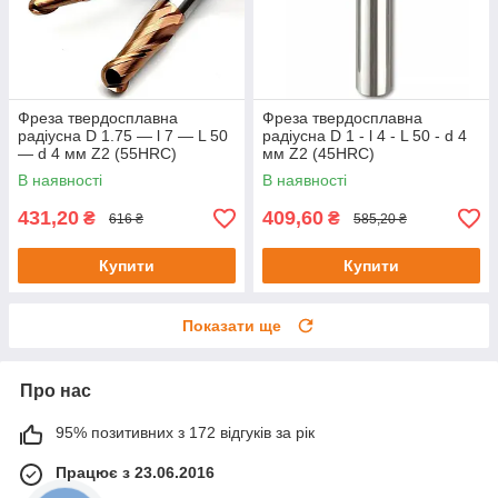
Фреза твердосплавна
Фреза твердосплавна
радіусна D 1.75 — l 7 — L 50
радіусна D 1 - l 4 - L 50 - d 4
— d 4 мм Z2 (55HRC)
мм Z2 (45HRC)
В наявності
В наявності
431,20
409,60
₴
₴
616 ₴
585,20 ₴
Купити
Купити
Показати ще
Про нас
95% позитивних з 172 відгуків за рік
Працює з 23.06.2016