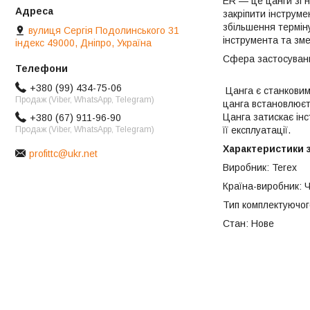
ER — це цанги зі н
закріпити інструме
збільшення термін
вулиця Сергія Подолинського 31
інструмента та зме
індекс 49000, Дніпро, Україна
Сф
+380 (99) 434-75-06
Цанга є станковим
Продаж (Viber, WhatsApp, Telegram)
цанга встановлюєть
Цанга затискає ін
+380 (67) 911-96-90
її експлуатації.
Продаж (Viber, WhatsApp, Telegram)
Характеристики з
profittc@ukr.net
Виробник: Terex
Країна-виробник: Ч
Тип комплектуючог
Стан: Нове