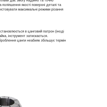
тільки дає змогу надійно та точно
а поліпшення якості поверхні деталі та
ристовувати максимальні режими різання
ування:
встановлюється в цанговий патрон (іноді
йка, інструмент затискається.
оброблення цанги неабияк збільшує термін