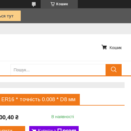
Кошик
Кошик
 ER16 * точність 0.008 * D8 мм
00,40 ₴
В наявності
упити
Купити з