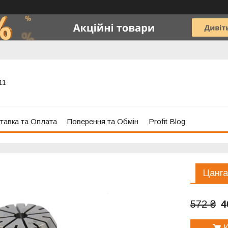
11
тавка та Оплата
Поверення та Обмін
Profit Blog
Цанга
4
572 ₴
К