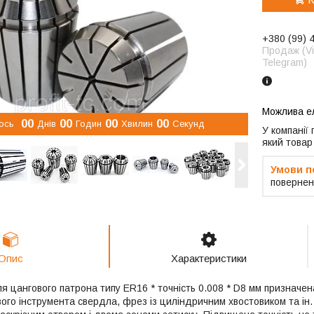
+380 (99) 
Продаж (Vi
Telegram)
0
0
0
0
0
0
0
0
ось
Днів
Годин
Хвилин
Секунд
У компанії
який товар
повернен
Опис
Характеристики
я цангового патрона типу ER16 * точність 0.008 * D8 мм призначен
ого інструмента свердла, фрез із циліндричним хвостовиком та ін.