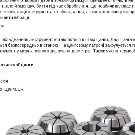
аскрізним отвором і двома зонами затиску. Підвищена точність не 
нт, але й зменшує биття під час оброблення, що неабияк впливає н
у експлуатації інструмента та обладнання, а також дає змогу вико
ншити вібрації.
ера застос
 обладнанням. Інструмент вставляється в отвір цанги. Далі цанга 
ся безпосередньо в станок). На цанговому патроні закручується га
струмент у межах певного діапазону діаметрів. Також якісна термо
атискної цанги:
ехія
о: Цанга ER