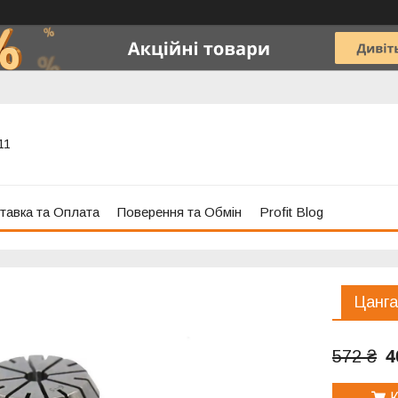
11
тавка та Оплата
Поверення та Обмін
Profit Blog
Цанга
4
572 ₴
К