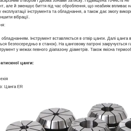
аскрізним отвором і двома зонами затиску. Підвищена точність не 
нт, але й зменшує биття під час оброблення, що неабияк впливає н
у експлуатації інструмента та обладнання, а також дає змогу вико
ншити вібрації.
ера застос
 обладнанням. Інструмент вставляється в отвір цанги. Далі цанга 
ся безпосередньо в станок). На цанговому патроні закручується га
струмент у межах певного діапазону діаметрів. Також якісна термо
атискної цанги:
ехія
о: Цанга ER