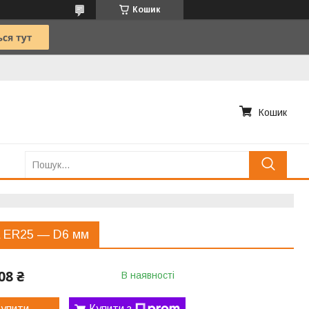
Кошик
Кошик
а ER25 — D6 мм
08 ₴
В наявності
упити
Купити з