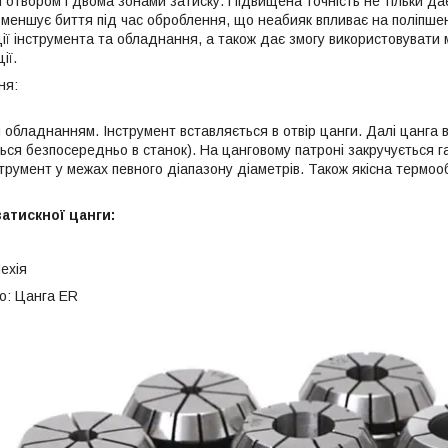
м отвором і двома зонами затиску. Підвищена точність не тільки да
зменшує биття під час оброблення, що неабияк впливає на поліпшен
ції інструмента та обладнання, а також дає змогу використовувати
ії.
ера застос
 обладнанням. Інструмент вставляється в отвір цанги. Далі цанга 
ся безпосередньо в станок). На цанговому патроні закручується га
струмент у межах певного діапазону діаметрів. Також якісна термо
атискної цанги:
ехія
о: Цанга ER