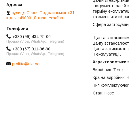
цанги зі наскрізни
інструмент, але й 
терміну експлуата
вулиця Сергія Подолинського 31
та зменшити вібрац
індекс 49000, Дніпро, Україна
Сф
+380 (99) 434-75-06
Цанга є станковим
Продаж (Viber, WhatsApp, Telegram)
цангу встановлюєть
Цанга затискає ін
+380 (67) 911-96-90
її експлуатації.
Продаж (Viber, WhatsApp, Telegram)
Характеристики з
profittc@ukr.net
Виробник: Terex
Країна-виробник: Ч
Тип комплектуючог
Стан: Нове