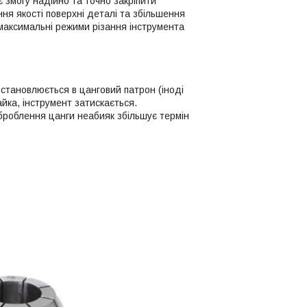
є змогу надійно та точно закріпити
ня якості поверхні деталі та збільшення
 максимальні режими різання інструмента
ування:
встановлюється в цанговий патрон (іноді
йка, інструмент затискається.
оброблення цанги неабияк збільшує термін