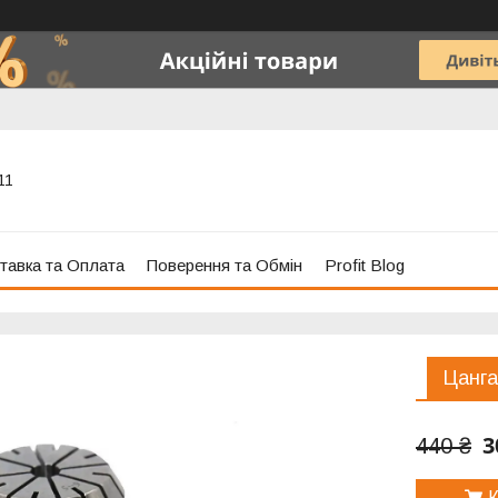
11
тавка та Оплата
Поверення та Обмін
Profit Blog
Цанг
3
440 ₴
К