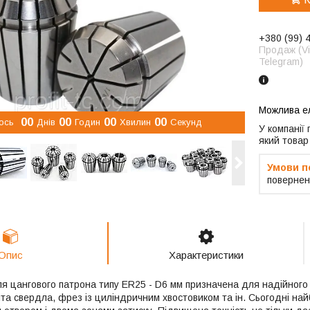
+380 (99) 
Продаж (Vi
Telegram)
0
0
0
0
0
0
0
0
ось
Днів
Годин
Хвилин
Секунд
У компанії
який товар
повернен
Опис
Характеристики
я цангового патрона типу ER25 - D6 мм призначена для надійного 
нта свердла, фрез із циліндричним хвостовиком та ін. Сьогодні на