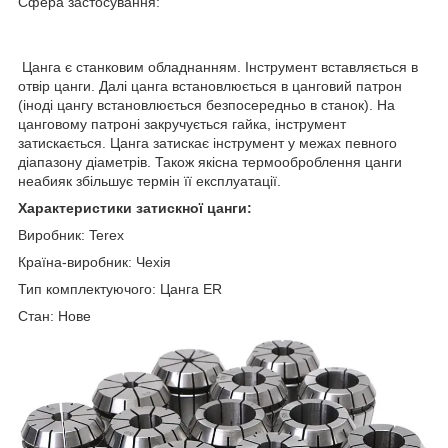
Сфера застосування:
Цанга є станковим обладнанням. Інструмент вставляється в
отвір цанги. Далі цанга встановлюється в цанговий патрон
(іноді цангу встановлюється безпосередньо в станок). На
цанговому патроні закручується гайка, інструмент
затискається. Цанга затискає інструмент у межах певного
діапазону діаметрів. Також якісна термооброблення цанги
неабияк збільшує термін її експлуатації.
Характеристики затискної цанги:
Виробник: Terex
Країна-виробник: Чехія
Тип комплектуючого: Цанга ER
Стан: Нове