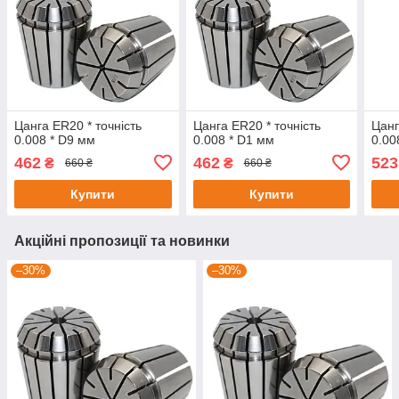
Цанга ER20 * точність
Цанга ER20 * точність
Цанг
0.008 * D9 мм
0.008 * D1 мм
0.00
462
462
523
₴
₴
660 ₴
660 ₴
Купити
Купити
Акційні пропозиції та новинки
–30%
–30%