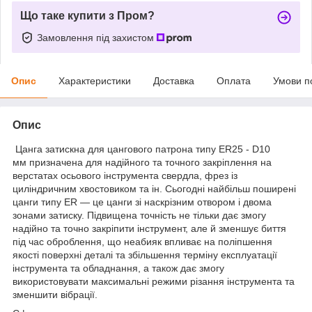
Що таке купити з Пром?
Замовлення під захистом
Опис
Характеристики
Доставка
Оплата
Умови п
Опис
Цанга затискна для цангового патрона типу ER25 - D10
мм призначена для надійного та точного закріплення на
верстатах осьового інструмента свердла, фрез із
циліндричним хвостовиком та ін. Сьогодні найбільш поширені
цанги типу ER — це цанги зі наскрізним отвором і двома
зонами затиску. Підвищена точність не тільки дає змогу
надійно та точно закріпити інструмент, але й зменшує биття
під час оброблення, що неабияк впливає на поліпшення
якості поверхні деталі та збільшення терміну експлуатації
інструмента та обладнання, а також дає змогу
використовувати максимальні режими різання інструмента та
зменшити вібрації.