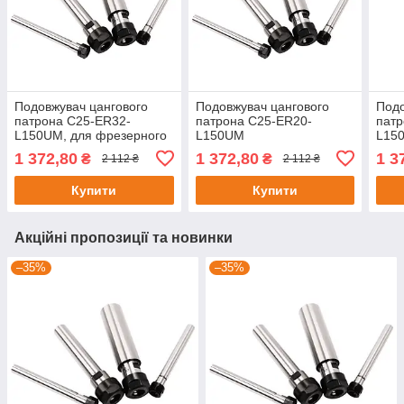
Подовжувач цангового
Подовжувач цангового
Подо
патрона C25-ER32-
патрона C25-ER20-
патр
L150UM, для фрезерного
L150UM
L15
верстата та обробного
1 372,80
1 372,80
1 3
₴
₴
2 112 ₴
2 112 ₴
центру з ЧПК
Купити
Купити
Акційні пропозиції та новинки
–35%
–35%