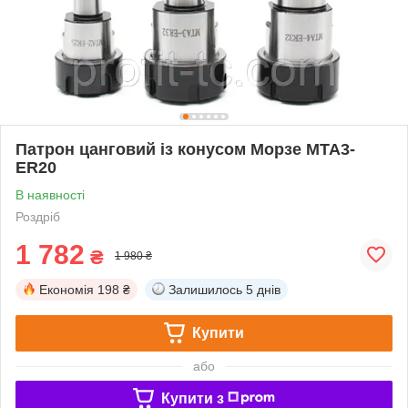
Патрон цанговий із конусом Морзе MTA3-
ER20
В наявності
Роздріб
1 782
₴
1 980 ₴
Економія
198 ₴
Залишилось
5 днів
Купити
або
Купити з