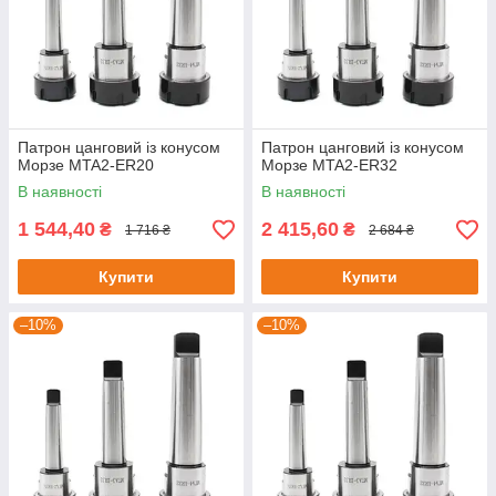
Патрон цанговий із конусом
Патрон цанговий із конусом
Морзе MTA2-ER20
Морзе MTA2-ER32
В наявності
В наявності
1 544,40
2 415,60
₴
₴
1 716 ₴
2 684 ₴
Купити
Купити
–10%
–10%