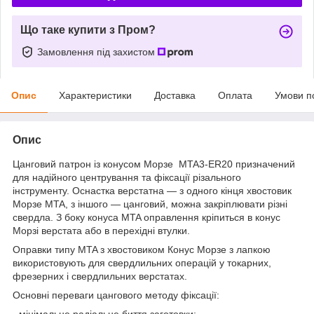
Що таке купити з Пром?
Замовлення під захистом
Опис
Характеристики
Доставка
Оплата
Умови п
Опис
Цанговий патрон із конусом Морзе MTA3-ER20 призначений
для надійного центрування та фіксації різального
інструменту. Оснастка верстатна — з одного кінця хвостовик
Морзе MTA, з іншого — цанговий, можна закріплювати різні
свердла. З боку конуса MTA оправлення кріпиться в конус
Морзі верстата або в перехідні втулки.
Оправки типу MTA з хвостовиком Конус Морзе з лапкою
використовують для свердлильних операцій у токарних,
фрезерних і свердлильних верстатах.
Основні переваги цангового методу фіксації:
- мінімальне радіальне биття заготовки;