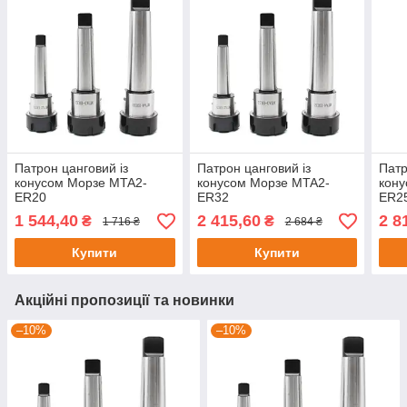
Патрон цанговий із
Патрон цанговий із
Патр
конусом Морзе MTA2-
конусом Морзе MTA2-
кону
ER20
ER32
ER2
1 544,40
2 415,60
2 8
₴
₴
1 716 ₴
2 684 ₴
Купити
Купити
Акційні пропозиції та новинки
–10%
–10%