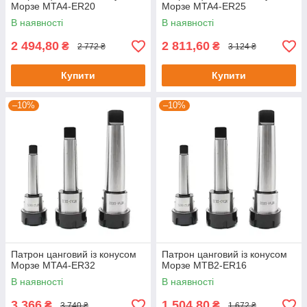
Морзе MTA4-ER20
Морзе MTA4-ER25
В наявності
В наявності
2 494,80
2 811,60
₴
₴
2 772 ₴
3 124 ₴
Купити
Купити
–10%
–10%
Патрон цанговий із конусом
Патрон цанговий із конусом
Морзе MTA4-ER32
Морзе MTВ2-ER16
В наявності
В наявності
3 366
1 504,80
₴
₴
3 740 ₴
1 672 ₴