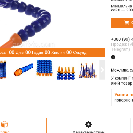
Мінімальна
сайті — 200
К
+380 (99) 
Продаж (Vi
Telegram)
0
0
0
0
0
0
0
0
ось
Днів
Годин
Хвилин
Секунд
У компанії
який товар
повернен
Опис
Характеристики