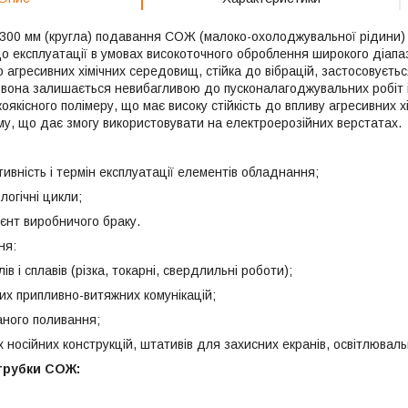
 300 мм (кругла) подавання СОЖ (малоко-охолоджувальної рідини)
о експлуатації в умовах високоточного оброблення широкого діапаз
гресивних хімічних середовищ, стійка до вібрацій, застосовується
 вона залишається невибагливою до пусконалагоджувальних робіт 
коякісного полімеру, що має високу стійкість до впливу агресивних хі
му, що дає змогу використовувати на електроерозійних верстатах.
ивність і термін експлуатації елементів обладнання;
логічні цикли;
єнт виробничого браку.
ня:
в і сплавів (різка, токарні, свердлильні роботи);
них припливно-витяжних комунікацій;
аного поливання;
х носійних конструкцій, штативів для захисних екранів, освітлюваль
трубки СОЖ: