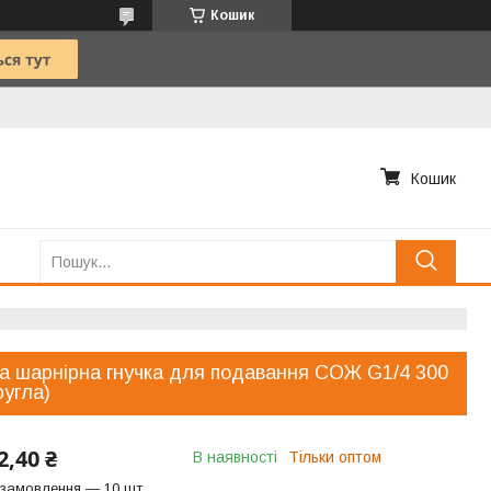
Кошик
Кошик
а шарнірна гнучка для подавання СОЖ G1/4 300
ругла)
2,40 ₴
В наявності
Тільки оптом
 замовлення — 10 шт.