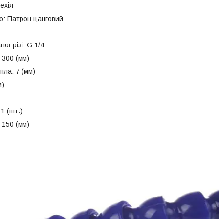
ехія
о: Патрон цанговий
ої різі: G 1/4
 300 (мм)
пла: 7 (мм)
м)
 1 (шт.)
 150 (мм)