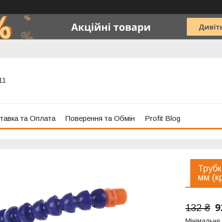
11
тавка та Оплата
Поверення та Обмін
Profit Blog
Трубк
мм (к
9
132 ₴
Мінімальне