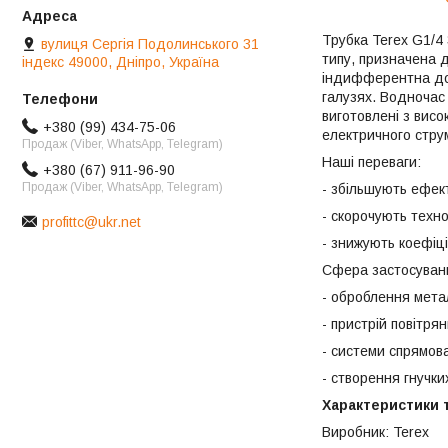
Трубка Terex G1/4
вулиця Сергія Подолинського 31
типу, призначена д
індекс 49000, Дніпро, Україна
індифферентна до а
галузях. Водночас
виготовлені з висо
+380 (99) 434-75-06
електричного стру
Продаж (Viber, WhatsApp, Telegram)
Наші переваги:
+380 (67) 911-96-90
Продаж (Viber, WhatsApp, Telegram)
- збільшують ефект
- скорочують техно
profittc@ukr.net
- знижують коефіці
Сфера застосуван
- оброблення металі
- пристрій повітря
- системи спрямов
- створення гнучки
Характеристики 
Виробник: Terex