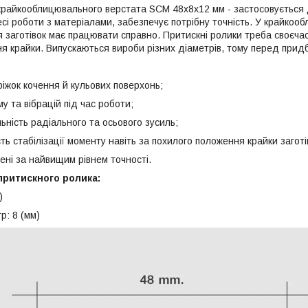
крайкооблицювального верстата SCM 48x8х12 мм - застосовується
сі роботи з матеріалами, забезпечує потрібну точність. У крайкоо
 заготівок має працювати справно. Притискні ролики треба своєча
я крайки. Випускаються вироби різних діаметрів, тому перед придб
іжок кочення й кульових поверхонь;
му та вібрацій під час роботи;
льність радіального та осьового зусиль;
ть стабілізації моменту навіть за похилого положення крайки заготі
ені за найвищим рівнем точності.
притискного ролика:
м)
р: 8 (мм)