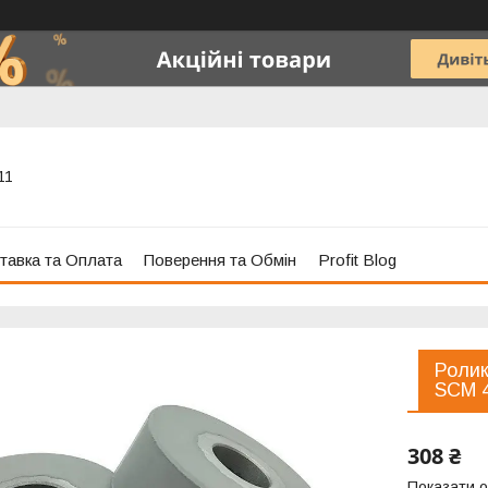
11
тавка та Оплата
Поверення та Обмін
Profit Blog
Ролик
SCM 
308 ₴
Показати о