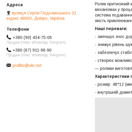
Ролик притискний 
механізмах у проце
вулиця Сергія Подолинського 31
система подавання
індекс 49000, Дніпро, Україна
якість приклеюванн
Наші переваги:
- зменшує знос дор
+380 (99) 434-75-06
Продаж (Viber, WhatsApp, Telegram)
- знижує рівень шу
+380 (67) 911-96-90
- забезпечує стабі
Продаж (Viber, WhatsApp, Telegram)
- створює можливіс
profittc@ukr.net
— ролики виготовл
Характеристики 
- розмір: 48*12 (м
- внутрішній діамет