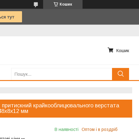
Кошик
Кошик
 притискний крайкооблицювального верстата
48x8х12 мм
В наявності
Оптом і в роздріб
птові ціни