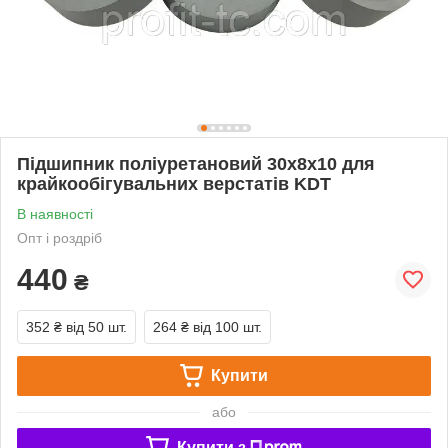
Підшипник поліуретановий 30х8х10 для
крайкообігувальних верстатів KDT
В наявності
Опт і роздріб
440
₴
352 ₴
від 50 шт.
264 ₴
від 100 шт.
Купити
або
Купити з