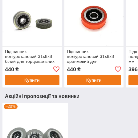
Підшипник
Підшипник
Під
поліуретановий 31х8х8
поліуретановий 31х8х8
полі
білий для торцювальних
оранжевий для
мм
вузлів Brandt HOMAG
торцювальних вузлів
440
440
396
₴
₴
Brandt HOMAG
Купити
Купити
Акційні пропозиції та новинки
–20%