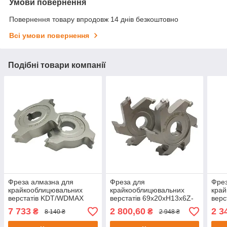
Умови повернення
Повернення товару впродовж 14 днів безкоштовно
Всі умови повернення
Подібні товари компанії
Фреза алмазна для
Фреза для
Фрез
крайкооблицювальних
крайкооблицювальних
кра
верстатів KDT/WDMAX
верстатів 69х20хH13х6Z-
вер
69х16хH13х4Z-R3
R1.5
69х
7 733
2 800,60
2 3
₴
₴
8 140 ₴
2 948 ₴