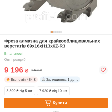
Фреза алмазна для крайкооблицювальних
верстатів 69х16хH13х6Z-R3
В наявності
Опт і роздріб
9 196
₴
9 680 ₴
Економія
484 ₴
Залишилось
1 день
8 800 ₴
від 5 шт.
7 920 ₴
від 10 шт.
Купити
або