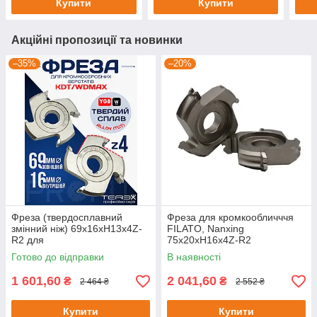
Купити
Купити
Акційні пропозиції та новинки
–35%
–20%
Фреза (твердосплавний
Фреза для кромкообличччя
змінний ніж) 69х16хH13х4Z-
FILATO, Nanxing
R2 для
75х20хH16х4Z-R2
кромкооблицювальних
Готово до відправки
В наявності
верстатів KDT/WDMAX
1 601,60
2 041,60
₴
₴
2 464 ₴
2 552 ₴
Купити
Купити