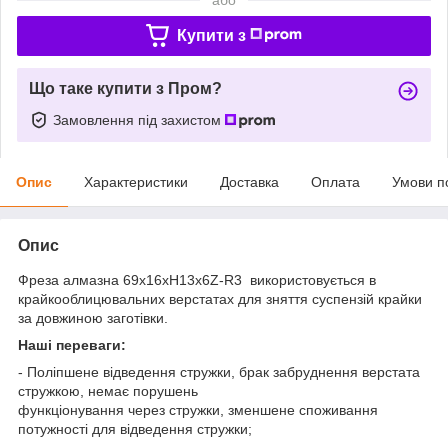
Купити з
Що таке купити з Пром?
Замовлення під захистом
Опис
Характеристики
Доставка
Оплата
Умови п
Опис
Фреза алмазна
69х16хH13х6Z-R3
використовується в
крайкооблицювальних верстатах
для зняття суспензій крайки
за довжиною заготівки.
Наші переваги:
- Поліпшене відведення стружки, брак забруднення верстата
стружкою, немає порушень
функціонування через стружки, зменшене споживання
потужності для відведення стружки;