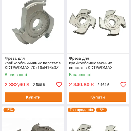
Фреза для
Фреза для
крайкообличччяних верстатів
крайкооблицювальних
KDT/WDMAX 70х16хH16х3Z-
верстатів KDT/WDMAX
R3
69х16хH13х4Z-R1.5
В наявності
В наявності
2 382,60
2 340,80
₴
₴
2 508 ₴
2 464 ₴
Купити
Купити
–5%
Топ продажів
–5%