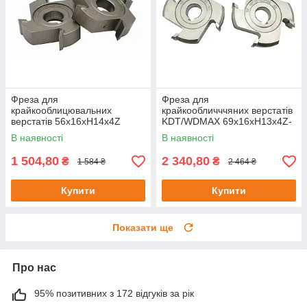
Фреза для
Фреза для
крайкооблицювальних
крайкообличччяних верстатів
верстатів 56х16хH14х4Z
KDT/WDMAX 69х16хH13х4Z-
R3
В наявності
В наявності
1 504,80
2 340,80
₴
₴
1 584 ₴
2 464 ₴
Купити
Купити
Показати ще
Про нас
95% позитивних з 172 відгуків за рік