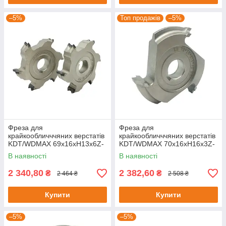
–5%
Топ продажів
–5%
Фреза для
Фреза для
крайкообличччяних верстатів
крайкообличччяних верстатів
KDT/WDMAX 69х16хH13х6Z-
KDT/WDMAX 70х16хH16х3Z-
R2
R2.5
В наявності
В наявності
2 340,80
2 382,60
₴
₴
2 464 ₴
2 508 ₴
Купити
Купити
–5%
–5%