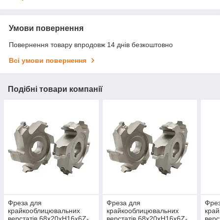
Умови повернення
Повернення товару впродовж 14 днів безкоштовно
Всі умови повернення
Подібні товари компанії
Фреза для
Фреза для
Фрез
крайкооблицювальних
крайкооблицювальних
кра
верстатів 68х20хH16х6Z-
верстатів 68х20хH16х6Z-
верс