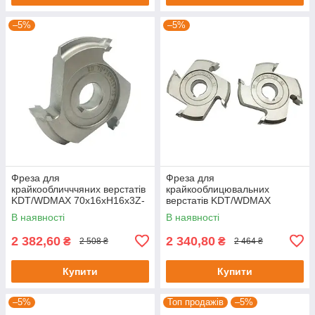
–5%
–5%
Фреза для
Фреза для
крайкообличччяних верстатів
крайкооблицювальних
KDT/WDMAX 70х16хH16х3Z-
верстатів KDT/WDMAX
R3
69х16хH13х4Z-R1.5
В наявності
В наявності
2 382,60
2 340,80
₴
₴
2 508 ₴
2 464 ₴
Купити
Купити
–5%
Топ продажів
–5%