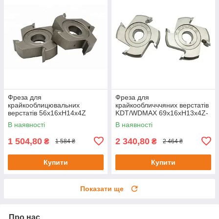
Фреза для
Фреза для
крайкооблицювальних
крайкообличччяних верстатів
верстатів 56х16хH14х4Z
KDT/WDMAX 69х16хH13х4Z-
R3
В наявності
В наявності
1 504,80
2 340,80
₴
₴
1 584 ₴
2 464 ₴
Купити
Купити
Показати ще
Про нас