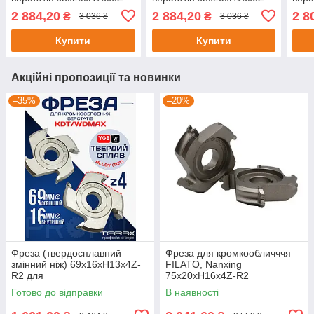
R3
R1.5
R1.5
2 884,20
2 884,20
2 8
₴
₴
3 036 ₴
3 036 ₴
Купити
Купити
Акційні пропозиції та новинки
–35%
–20%
Фреза (твердосплавний
Фреза для кромкообличччя
змінний ніж) 69х16хH13х4Z-
FILATO, Nanxing
R2 для
75х20хH16х4Z-R2
кромкооблицювальних
Готово до відправки
В наявності
верстатів KDT/WDMAX