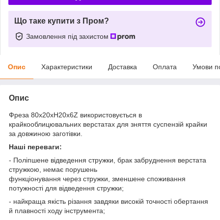
Що таке купити з Пром?
Замовлення під захистом
Опис
Характеристики
Доставка
Оплата
Умови п
Опис
Фреза 80х20хH20х6Z
використовується в
крайкооблицювальних верстатах
для зняття суспензій крайки
за довжиною заготівки.
Наші переваги:
- Поліпшене відведення стружки, брак забруднення верстата
стружкою, немає порушень
функціонування через стружки, зменшене споживання
потужності для відведення стружки;
- найкраща якість різання завдяки високій точності обертання
й плавності ходу інструмента;