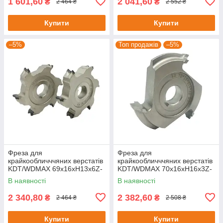
1 601,60
2 041,60
₴
₴
2 464 ₴
2 552 ₴
Купити
Купити
–5%
Топ продажів
–5%
Фреза для
Фреза для
крайкообличччяних верстатів
крайкообличччяних верстатів
KDT/WDMAX 69х16хH13х6Z-
KDT/WDMAX 70х16хH16х3Z-
R2
R2.5
В наявності
В наявності
2 340,80
2 382,60
₴
₴
2 464 ₴
2 508 ₴
Купити
Купити