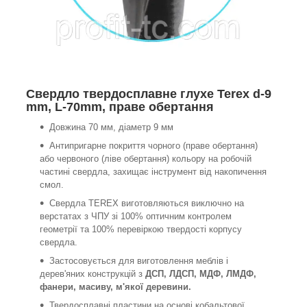
Свердло твердосплавне глухе Terex d-9
mm, L-70mm, праве обертання
Довжина 70 мм, діаметр 9 мм
Антипригарне покриття чорного (праве обертання)
або червоного (ліве обертання) кольору на робочій
частині свердла, захищає інструмент від накопичення
смол.
Свердла TEREX виготовляються виключно на
верстатах з ЧПУ зі 100% оптичним контролем
геометрії та 100% перевіркою твердості корпусу
свердла.
Застосовується для виготовлення меблів і
дерев'яних конструкцій з
ДСП, ЛДСП, МДФ, ЛМДФ,
фанери, масиву, м'якої деревини.
Твердосплавні пластини на основі кобальтової