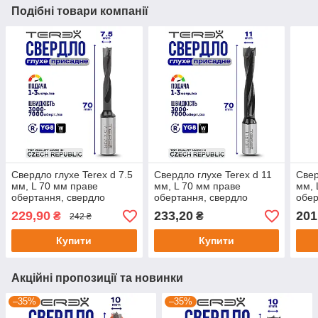
Подібні товари компанії
Свердло глухе Terex d 7.5
Свердло глухе Terex d 11
Свер
мм, L 70 мм праве
мм, L 70 мм праве
мм, 
обертання, свердло
обертання, свердло
обер
свердлильно-присадного
свердлильно-присадного
свер
229,90
233,20
201
₴
₴
242 ₴
верстата
верстата
верс
ЧПУ
Купити
Купити
Акційні пропозиції та новинки
–35%
–35%