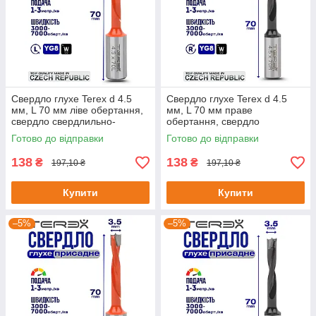
Свердло глухе Terex d 4.5
Свердло глухе Terex d 4.5
мм, L 70 мм ліве обертання,
мм, L 70 мм праве
свердло свердлильно-
обертання, свердло
присадного верстата,
свердлильно-присадного
Готово до відправки
Готово до відправки
свердло для меблів
верстата, свердло для ЧПУ
138
138
₴
₴
197,10 ₴
197,10 ₴
Купити
Купити
–5%
–5%