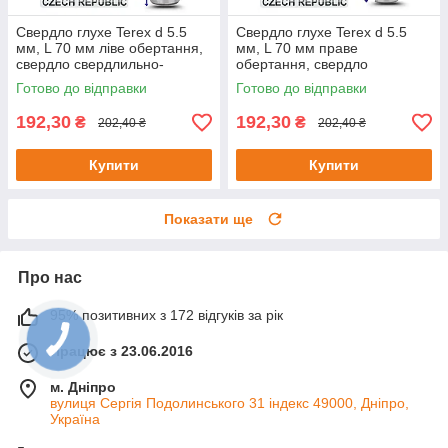
Свердло глухе Terex d 5.5
Свердло глухе Terex d 5.5
мм, L 70 мм ліве обертання,
мм, L 70 мм праве
свердло свердлильно-
обертання, свердло
присадного верстата,
свердлильно-присадного
Готово до відправки
Готово до відправки
свердло для ЧПУ
верстата, свердло для ЧПУ
192,30
192,30
₴
₴
202,40 ₴
202,40 ₴
Купити
Купити
Показати ще
Про нас
95% позитивних з 172 відгуків за рік
Працює з 23.06.2016
м. Дніпро
вулиця Сергія Подолинського 31 індекс 49000, Дніпро,
Україна