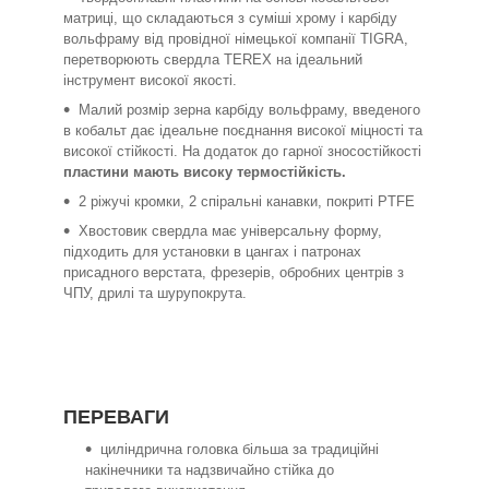
матриці, що складаються з суміші хрому і карбіду
вольфраму від провідної німецької компанії TIGRA,
перетворюють свердла TEREX на ідеальний
інструмент високої якості.
Малий розмір зерна карбіду вольфраму, введеного
в кобальт дає ідеальне поєднання високої міцності та
високої стійкості. На додаток до гарної зносостійкості
пластини мають високу термостійкість.
2 ріжучі кромки, 2 спіральні канавки, покриті PTFE
Хвостовик свердла має універсальну форму,
підходить для установки в цангах і патронах
присадного верстата, фрезерів, обробних центрів з
ЧПУ, дрилі та шурупокрута.
ПЕРЕВАГИ
циліндрична головка більша за традиційні
накінечники та надзвичайно стійка до