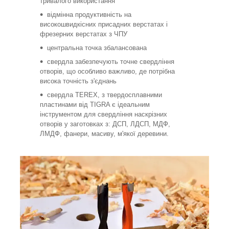
тривалого використання
відмінна продуктивність на
високошвидкісних присадних верстатах і
фрезерних верстатах з ЧПУ
центральна точка збалансована
свердла забезпечують точне свердління
отворів, що особливо важливо, де потрібна
висока точність з'єднань
свердла TEREX, з твердосплавними
пластинами від TIGRA є ідеальним
інструментом для свердління наскрізних
отворів у заготовках з: ДСП, ЛДСП, МДФ,
ЛМДФ, фанери, масиву, м'якої деревини.