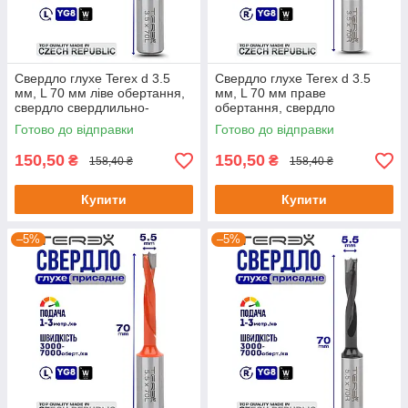
Свердло глухе Terex d 3.5
Свердло глухе Terex d 3.5
мм, L 70 мм ліве обертання,
мм, L 70 мм праве
свердло свердлильно-
обертання, свердло
присадного верстата,
свердлильно-присадного
Готово до відправки
Готово до відправки
свердло для меблів
верстата, свердло для ЧПУ
150,50
150,50
₴
₴
158,40 ₴
158,40 ₴
Купити
Купити
–5%
–5%