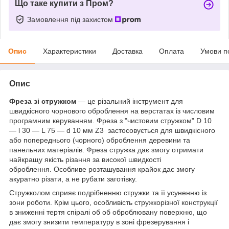
Що таке купити з Пром?
Замовлення під захистом
Опис
Характеристики
Доставка
Оплата
Умови п
Опис
Фреза зі стружком
— це різальний інструмент для
швидкісного чорнового оброблення на верстатах із числовим
програмним керуванням. Фреза з "чистовим стружком" D 10
— l 30 — L 75 — d 10 мм Z3 застосовується для швидкісного
або попереднього (чорного) оброблення деревини та
панельних матеріалів. Фреза стружка дає змогу отримати
найкращу якість різання за високої швидкості
оброблення. Особливе розташування крайок дає змогу
акуратно різати, а не рубати заготівку.
Стружколом сприяє подрібненню стружки та її усуненню із
зони роботи. Крім цього, особливість стружкорізної конструкції
в зниженні тертя спіралі об об оброблювану поверхню, що
дає змогу знизити температуру в зоні фрезерування і