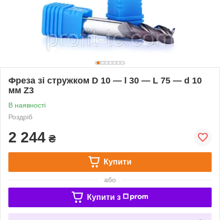
Фреза зі стружком D 10 — l 30 — L 75 — d 10
мм Z3
В наявності
Роздріб
2 244
₴
Купити
або
Купити з