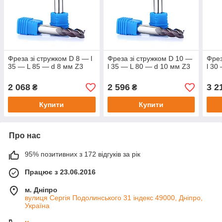
Фреза зі стружком D 8 — l
Фреза зі стружком D 10 —
Фрез
35 — L 85 — d 8 мм Z3
l 35 — L 80 — d 10 мм Z3
l 30
2 068
2 596
3 2
₴
₴
Купити
Купити
Про нас
95% позитивних з 172 відгуків за рік
Працює з 23.06.2016
м. Дніпро
вулиця Сергія Подолинського 31 індекс 49000, Дніпро,
Україна