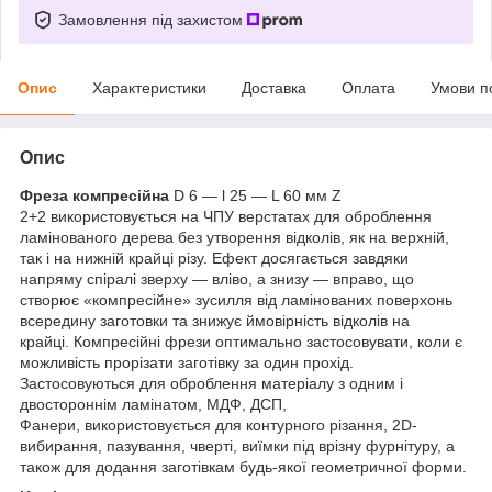
Замовлення під захистом
Опис
Характеристики
Доставка
Оплата
Умови п
Опис
Фреза компресійна
D 6 — l 25 — L 60 мм Z
2+2 використовується на ЧПУ верстатах для оброблення
ламінованого дерева без утворення відколів, як на верхній,
так і на нижній крайці різу. Ефект досягається завдяки
напряму спіралі зверху — вліво, а знизу — вправо, що
створює «компресійне» зусилля від ламінованих поверхонь
всередину заготовки та знижує ймовірність відколів на
крайці. Компресійні фрези оптимально застосовувати, коли є
можливість прорізати заготівку за один прохід.
Застосовуються для оброблення матеріалу з одним і
двостороннім ламінатом, МДФ, ДСП,
Фанери, використовується для контурного різання, 2D-
вибирання, пазування, чверті, виїмки під врізну фурнітуру, а
також для додання заготівкам будь-якої геометричної форми.