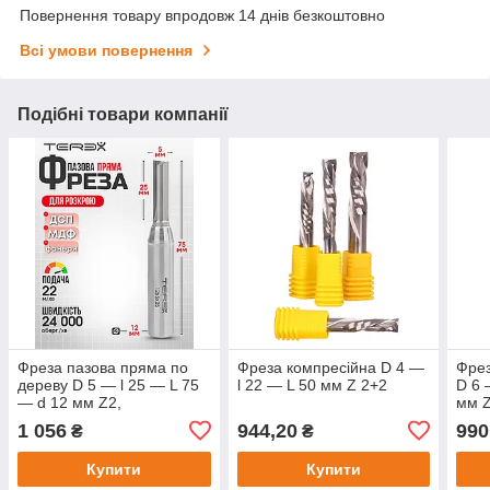
Повернення товару впродовж 14 днів безкоштовно
Всі умови повернення
Подібні товари компанії
Фреза пазова пряма по
Фреза компресійна D 4 —
Фрез
дереву D 5 — l 25 — L 75
l 22 — L 50 мм Z 2+2
D 6 
— d 12 мм Z2,
мм 
твердосплавна, Terex
1 056
944,20
990
₴
₴
(Чехія)
Купити
Купити