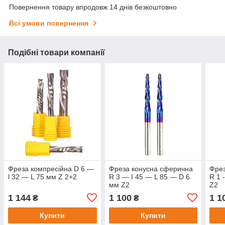
Повернення товару впродовж 14 днів безкоштовно
Всі умови повернення
Подібні товари компанії
Фреза компресійна D 6 —
Фреза конусна сферична
Фрез
l 32 — L 75 мм Z 2+2
R 3 — I 45 — L 85 — D 6
R 1 -
мм Z2
Z2
1 144
1 100
1 1
₴
₴
Купити
Купити