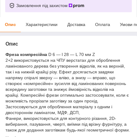
Замовлення під захистом
Опис
Характеристики
Доставка
Оплата
Умови п
Опис
Фреза компресійна
D 6 — l 28 — L 70 мм Z
2+2 використовується на ЧПУ верстатах для оброблення
ламінованого дерева без утворення відколів, як на верхній,
так і на нижній крайці різу. Ефект досягається завдяки
напряму спіралі зверху — вліво, а знизу — вправо, що
створює «компресійне» зусилля від ламінованих поверхонь
всередину заготовки та знижує ймовірність відколів на
крайці. Компресійні фрези оптимально застосовувати, коли є
можливість прорізати заготівку за один прохід.
Застосовуються для оброблення матеріалу з одним і
двостороннім ламінатом, МДФ, ДСП,
Фанери, використовується для контурного різання, 2D-
вибирання, пазування, чверті, виїмки під врізну фурнітуру, а
також для додання заготівкам будь-якої геометричної форми.