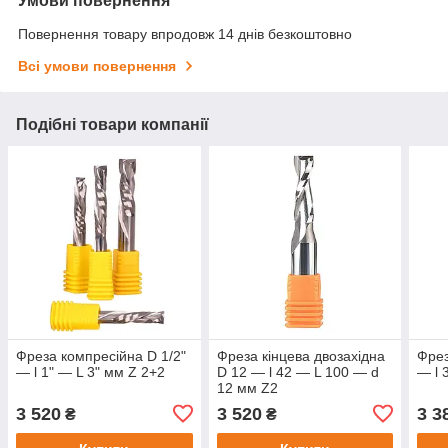
Умови повернення
Повернення товару впродовж 14 днів безкоштовно
Всі умови повернення
Подібні товари компанії
Фреза компресійна D 1/2"
Фреза кінцева двозахідна
Фрез
— l 1" — L 3" мм Z 2+2
D 12 — l 42 — L 100 — d
— l 
12 мм Z2
3 520
3 520
3 3
₴
₴