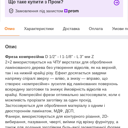
Що таке купити з Пром?
Замовлення під захистом
Опис
Характеристики
Доставка
Оплата
Умови п
Опис
Фреза компресійна
D 1/2" - l 1-1/8" - L 3" мм Z
2+2 використовується на ЧПУ верстатах для оброблення
ламінованого дерева без утворення відколів, як на верхній,
так і на нижній крайці різу. Ефект досягається завдяки
напряму спіралі зверху — вліво, а знизу — вправо, що
створює «компресійне» зусилля від ламінованих поверхонь
всередину заготовки та знижує ймовірність відколів на
крайці. Компресійні фрези оптимально застосовувати, коли є
можливість прорізати заготівку за один прохід.
Застосовуються для оброблення матеріалу з одним і
двостороннім ламінатом, МДФ, ДСП,
Фанери, використовується для контурного різання, 2D-
вибирання, пазування, чверті, виїмки під врізну фурнітуру, а
також для додання заготівкам будь-якої геометричної форми.