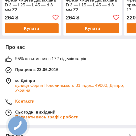
D 3 — l 25 — L 45 — d 3
D 3 — l 15 — L 45 — d 3
прям
мм Z2
мм Z2
17 —
264
264
220
₴
₴
Купити
Купити
Про нас
95% позитивних з 172 відгуків за рік
Працює з 23.06.2016
м. Дніпро
вулиця Сергія Подолинського 31 індекс 49000, Дніпро,
Україна
Контакти
Сьогодні вихідний
Показати весь графік роботи
Про нас