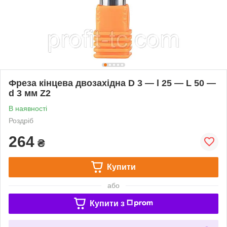
Фреза кінцева двозахідна D 3 — l 25 — L 50 —
d 3 мм Z2
В наявності
Роздріб
264
₴
Купити
або
Купити з