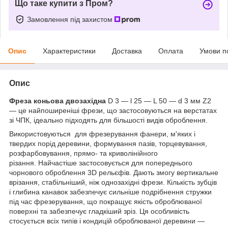
Що таке купити з Пром?
Замовлення під захистом
Опис
Характеристики
Доставка
Оплата
Умови п
Опис
Фреза коньова двозахідна
D 3 — l 25 — L 50 — d 3 мм Z2
— це найпоширеніші фрези, що застосовуються на верстатах
зі ЧПК, ідеально підходять для більшості видів оброблення.
Використовуються для фрезерування фанери, м'яких і
твердих порід деревини, формування пазів, торцевування,
розфарбовування, прямо- та криволінійного
різання. Найчастіше застосовується для попереднього
чорнового оброблення 3D рельєфів. Дають змогу вертикальне
врізання, стабільніший, ніж однозахідні фрези. Кількість зубців
і глибина канавок забезпечує сильніше подрібнення стружки
під час фрезерування, що покращує якість оброблюваної
поверхні та забезпечує гладкіший зріз. Ця особливість
стосується всіх типів і кондицій оброблюваної деревини —