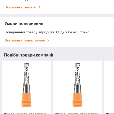
Всі умови оплати
Умови повернення
Повернення товару впродовж 14 днів безкоштовно
Всі умови повернення
Подібні товари компанії
Фреза кінцева двозахідна
Фреза кінцева двозахідна
Фрез