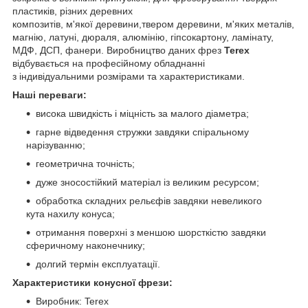
пластиків, різних деревних
композитів, м'якої деревини,твером деревини, м'яких металів,
магнію, латуні, дюраля, алюмінію, гіпсокартону, ламінату,
МДФ, ДСП, фанери. Виробництво даних фрез
Terex
відбувається на професійному обладнанні
з індивідуальними розмірами та характеристиками.
Наші переваги:
висока швидкість і міцність за малого діаметра;
гарне відведення стружки завдяки спіральному
нарізуванню;
геометрична точність;
дуже зносостійкий матеріал із великим ресурсом;
обработка складних рельєфів завдяки невеликого
кута нахилу конуса;
отримання поверхні з меншою шорсткістю завдяки
сферичному наконечнику;
долгий термін експлуатації.
Характеристики конусної фрези:
Виробник: Terex