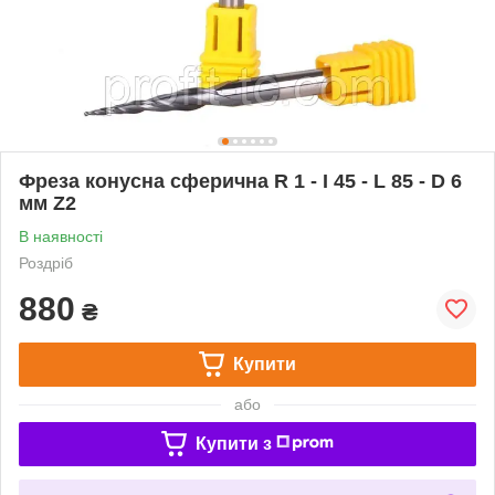
Фреза конусна сферична R 1 - I 45 - L 85 - D 6
мм Z2
В наявності
Роздріб
880
₴
Купити
або
Купити з