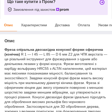
Що таке купити з Пром?
Замовлення під захистом
Опис
Характеристики
Доставка
Оплата
Умови п
Опис
Фреза спіральна двозахідна конусної форми сферична
(конічна)
R 1 — I 45 — L 85 — D 6 мм Z2 для ЧПК верстата —
це різальний інструмент для фрезерування з одним або
декількома лезами у формі конуса. Фрези виготовлені з
карбіду вольфраму HRC55 з ALTiN напиленням, цей матеріал
має якісними показниками міцності, балансування та
зносостійкості. Завдяки конусній формі фрези мають високу
міцність при маленькому діаметрі кінчика фрези. Фреза зі
сферичним кінцем дає змогу отримати поверхню з меншою
шорсткістю завдяки меншим вібраціям, що утворюються в
процесі різання. Конусні двозахідні фрези ідеально підходять
для оброблення високих рельєфів без чорнового
оброблення. Застосовуються для 3D оброблення дерева,
зокрема з великим припуском, для фрезерування твердих