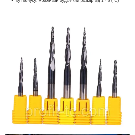
Кут конусу: можливий будь-який розмір від 1 - 8 (°С)