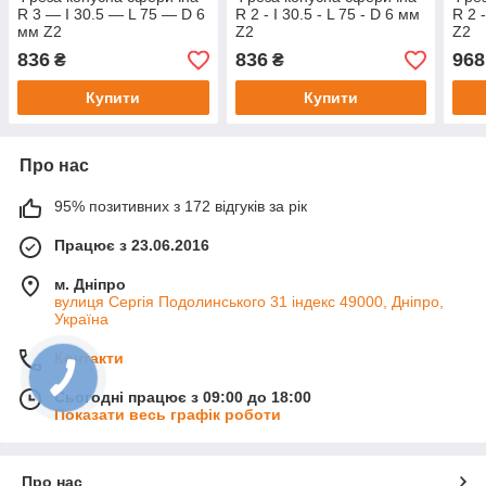
R 3 — I 30.5 — L 75 — D 6
R 2 - I 30.5 - L 75 - D 6 мм
R 2 -
мм Z2
Z2
Z2
836
836
968
₴
₴
Купити
Купити
Про нас
95% позитивних з 172 відгуків за рік
Працює з 23.06.2016
м. Дніпро
вулиця Сергія Подолинського 31 індекс 49000, Дніпро,
Україна
Контакти
Сьогодні працює з 09:00 до 18:00
Показати весь графік роботи
Про нас