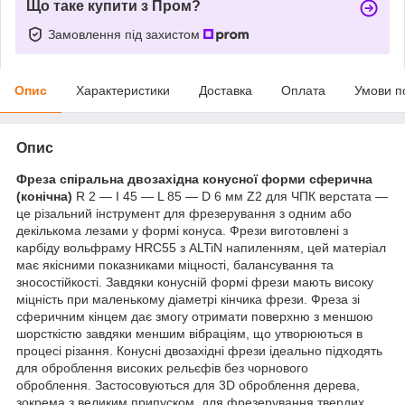
Що таке купити з Пром?
Замовлення під захистом
Опис
Характеристики
Доставка
Оплата
Умови п
Опис
Фреза спіральна двозахідна конусної форми сферична
(конічна)
R 2 — I 45 — L 85 — D 6 мм Z2 для ЧПК верстата —
це різальний інструмент для фрезерування з одним або
декількома лезами у формі конуса. Фрези виготовлені з
карбіду вольфраму HRC55 з ALTiN напиленням, цей матеріал
має якісними показниками міцності, балансування та
зносостійкості. Завдяки конусній формі фрези мають високу
міцність при маленькому діаметрі кінчика фрези. Фреза зі
сферичним кінцем дає змогу отримати поверхню з меншою
шорсткістю завдяки меншим вібраціям, що утворюються в
процесі різання. Конусні двозахідні фрези ідеально підходять
для оброблення високих рельєфів без чорнового
оброблення. Застосовуються для 3D оброблення дерева,
зокрема з великим припуском, для фрезерування твердих