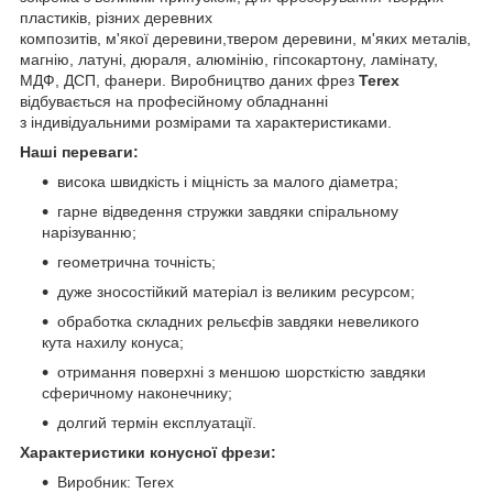
пластиків, різних деревних
композитів, м'якої деревини,твером деревини, м'яких металів,
магнію, латуні, дюраля, алюмінію, гіпсокартону, ламінату,
МДФ, ДСП, фанери. Виробництво даних фрез
Terex
відбувається на професійному обладнанні
з індивідуальними розмірами та характеристиками.
Наші переваги:
висока швидкість і міцність за малого діаметра;
гарне відведення стружки завдяки спіральному
нарізуванню;
геометрична точність;
дуже зносостійкий матеріал із великим ресурсом;
обработка складних рельєфів завдяки невеликого
кута нахилу конуса;
отримання поверхні з меншою шорсткістю завдяки
сферичному наконечнику;
долгий термін експлуатації.
Характеристики конусної фрези:
Виробник: Terex