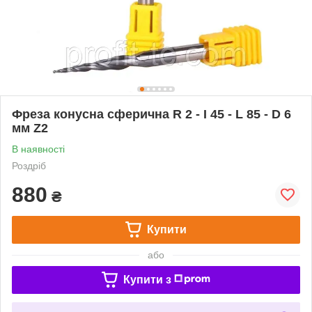
Фреза конусна сферична R 2 - I 45 - L 85 - D 6
мм Z2
В наявності
Роздріб
880
₴
Купити
або
Купити з