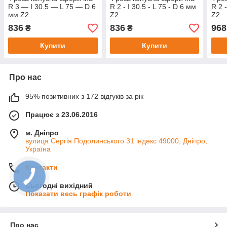
R 3 — I 30.5 — L 75 — D 6
R 2 - I 30.5 - L 75 - D 6 мм
R 2 -
мм Z2
Z2
Z2
836
836
968
₴
₴
Купити
Купити
Про нас
95% позитивних з 172 відгуків за рік
Працює з 23.06.2016
м. Дніпро
вулиця Сергія Подолинського 31 індекс 49000, Дніпро,
Україна
Контакти
Сьогодні вихідний
Показати весь графік роботи
Про нас