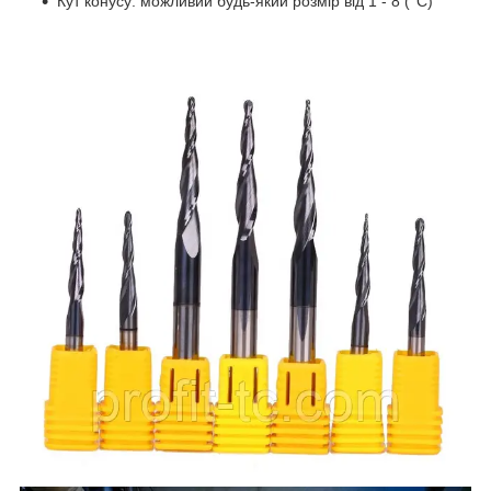
Кут конусу: можливий будь-який розмір від 1 - 8 (°С)