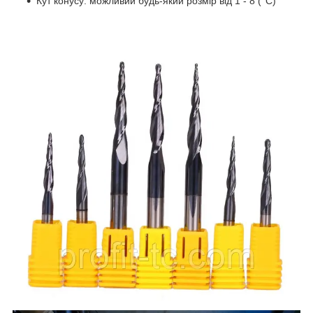
Кут конусу: можливий будь-який розмір від 1 - 8 (°С)