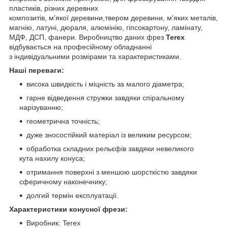
пластиків, різних деревних
композитів, м'якої деревини,твером деревини, м'яких металів,
магнію, латуні, дюраля, алюмінію, гіпсокартону, ламінату,
МДФ, ДСП, фанери. Виробництво даних фрез
Terex
відбувається на професійному обладнанні
з індивідуальними розмірами та характеристиками.
Наші переваги:
висока швидкість і міцність за малого діаметра;
гарне відведення стружки завдяки спіральному
нарізуванню;
геометрична точність;
дуже зносостійкий матеріал із великим ресурсом;
обработка складних рельєфів завдяки невеликого
кута нахилу конуса;
отримання поверхні з меншою шорсткістю завдяки
сферичному наконечнику;
долгий термін експлуатації.
Характеристики конусної фрези:
Виробник: Terex