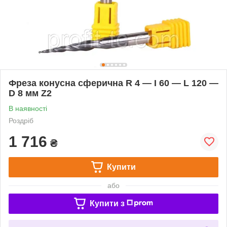
Фреза конусна сферична R 4 — I 60 — L 120 —
D 8 мм Z2
В наявності
Роздріб
1 716
₴
Купити
або
Купити з