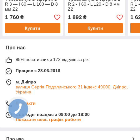
R 3 — I 60 — L 100 — D 8
R 2 - I 60 - L 120 - D 8 мм
R 1 -
мм Z2
Z2
Z2
1 760
1 892
1 6
₴
₴
Купити
Купити
Про нас
95% позитивних з 172 відгуків за рік
Працює з 23.06.2016
м. Дніпро
вулиця Сергія Подолинського 31 індекс 49000, Дніпро,
Україна
Контакти
Сьогодні працює з 09:00 до 18:00
Показати весь графік роботи
Про нас