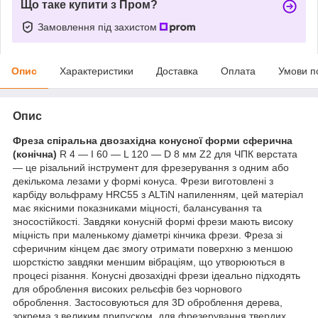
Що таке купити з Пром?
Замовлення під захистом
Опис
Характеристики
Доставка
Оплата
Умови п
Опис
Фреза спіральна двозахідна конусної форми сферична
(конічна)
R 4 — I 60 — L 120 — D 8 мм Z2 для ЧПК верстата
— це різальний інструмент для фрезерування з одним або
декількома лезами у формі конуса. Фрези виготовлені з
карбіду вольфраму HRC55 з ALTiN напиленням, цей матеріал
має якісними показниками міцності, балансування та
зносостійкості. Завдяки конусній формі фрези мають високу
міцність при маленькому діаметрі кінчика фрези. Фреза зі
сферичним кінцем дає змогу отримати поверхню з меншою
шорсткістю завдяки меншим вібраціям, що утворюються в
процесі різання. Конусні двозахідні фрези ідеально підходять
для оброблення високих рельєфів без чорнового
оброблення. Застосовуються для 3D оброблення дерева,
зокрема з великим припуском, для фрезерування твердих