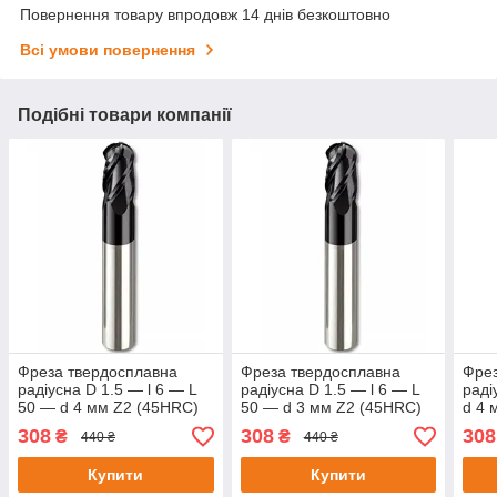
Повернення товару впродовж 14 днів безкоштовно
Всі умови повернення
Подібні товари компанії
Фреза твердосплавна
Фреза твердосплавна
Фрез
радіусна D 1.5 — l 6 — L
радіусна D 1.5 — l 6 — L
радіу
50 — d 4 мм Z2 (45HRC)
50 — d 3 мм Z2 (45HRC)
d 4 
308
308
308
₴
₴
440 ₴
440 ₴
Купити
Купити