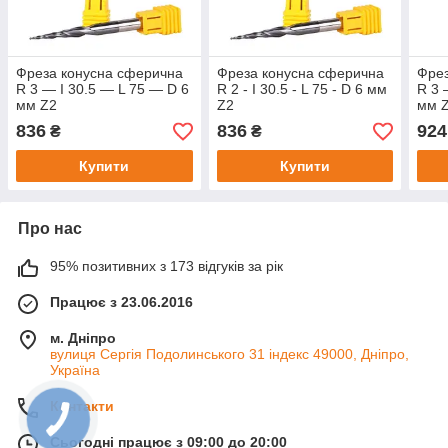
Фреза конусна сферична
Фреза конусна сферична
Фрез
R 3 — I 30.5 — L 75 — D 6
R 2 - I 30.5 - L 75 - D 6 мм
R 3 
мм Z2
Z2
мм 
836
836
924
₴
₴
Купити
Купити
Про нас
95% позитивних з 173 відгуків за рік
Працює з 23.06.2016
м. Дніпро
вулиця Сергія Подолинського 31 індекс 49000, Дніпро,
Україна
Контакти
Сьогодні працює з 09:00 до 20:00