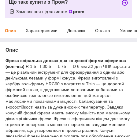
Що таке купити з Пром?
Замовлення під захистом
Опис
Характеристики
Доставка
Оплата
Умови п
Опис
Фреза спіральна двозахідна конусної форми сферична
(конічна)
R 1.5 - I 30.5 — L 75 — D 6 мм Z2 для ЧПК верстата
— це різальний інструмент для фрезерування з одним або
декількома лезами у формі конуса. Фрези виготовлені з
карбіду вольфраму HRC60 з покриттям Tisin — це дорогий
фірмовий сплав, з додатковими легованими добавками та
особливою технологією виготовлення, цей матеріал
має якісними показниками міцності, балансування та
зносостійкості навіть за дуже високих температур. Завдяки
конусній формі фрези мають високу міцність при маленькому
діаметрі кінчика фрези. Фреза зі сферичним кінцем дає змогу
отримати поверхню з меншою шорсткістю завдяки меншим
вібраціям, що утворюються в процесі різання. Конусні
двозахідні фрези ідеально підходять для оброблення високих