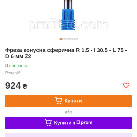
Фреза конусна сферична R 1.5 - I 30.5 - L 75 -
D 6 мм Z2
В наявності
Роздріб
924
₴
Купити
або
Купити з