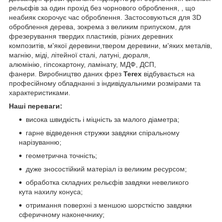
рельєфів за один прохід без чорнового оброблення, , що
неабияк скорочує час оброблення. Застосовуються для 3D
оброблення дерева, зокрема з великим припуском, для
фрезерування твердих пластиків, різних деревних
композитів, м'якої деревини,твером деревини, м'яких металів,
магнію, міді, літейної сталі, латуні, дюраля,
алюмінію, гіпсокартону, ламінату, МДФ, ДСП,
фанери. Виробництво даних фрез
Terex
відбувається на
професійному обладнанні з індивідуальними розмірами та
характеристиками.
Наші переваги:
висока швидкість і міцність за малого діаметра;
гарне відведення стружки завдяки спіральному
нарізуванню;
геометрична точність;
дуже зносостійкий матеріал із великим ресурсом;
обработка складних рельєфів завдяки невеликого
кута нахилу конуса;
отримання поверхні з меншою шорсткістю завдяки
сферичному наконечнику;