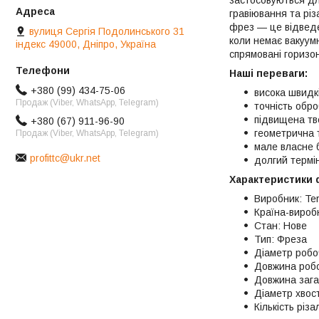
гравіювання та різ
фрез — це відведен
вулиця Сергія Подолинського 31
коли немає вакуум
індекс 49000, Дніпро, Україна
спрямовані горизон
Наші переваги:
+380 (99) 434-75-06
висока швидкі
Продаж (Viber, WhatsApp, Telegram)
точність обр
підвищена тв
+380 (67) 911-96-90
геометрична т
Продаж (Viber, WhatsApp, Telegram)
мале власне 
profittc@ukr.net
долгий термін
Характеристики 
Виробник: Te
Країна-виробн
Стан: Нове
Тип: Фреза
Діаметр робо
Довжина робо
Довжина зага
Діаметр хвост
Кількість різ