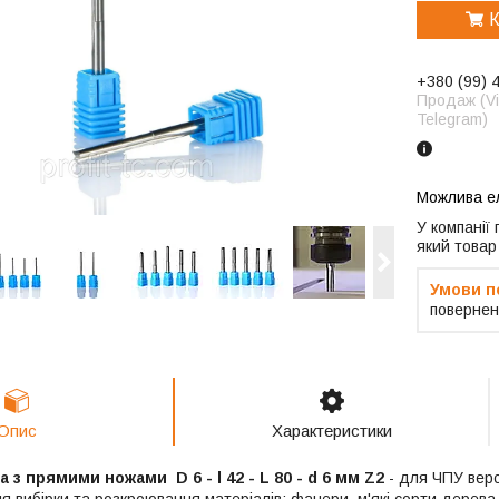
К
+380 (99) 
Продаж (Vi
Telegram)
У компанії
який товар
повернен
Опис
Характеристики
 з прямими ножами D 6 - l 42 - L 80 - d 6 мм Z2
- для ЧПУ верс
 вибірки та розкроювання матеріалів: фанери, м'які сорти дерева,