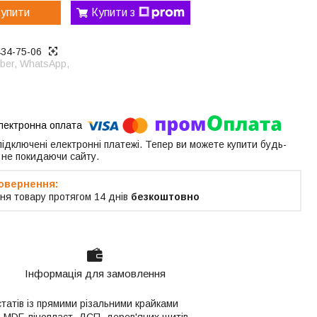
упити
Купити з
434-75-06
ber, WhatsApp,
 підключені електронні платежі. Тепер ви можете купити будь-
 не покидаючи сайту.
ня товару протягом 14 днів
безкоштовно
Інформація для замовлення
татів із прямими різальними крайками
 MDF, пінопласт, ДСП, дерев'яних щитів,