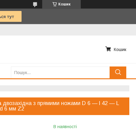
Кошик
Кошик
 двозахідна з прямими ножами D 6 — l 42 — L
d 6 мм Z2
В наявності