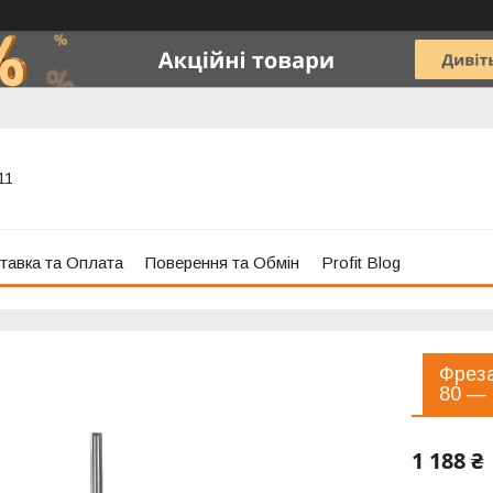
11
тавка та Оплата
Поверення та Обмін
Profit Blog
Фреза
80 — 
1 188 ₴