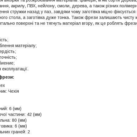
ання, акрилу, ПВХ, нейлону, смоли, дерева, а також різних полімер
ня стружки назад у паз, завдяки чому заготівка міцно фіксується в
ного стола, а заготівка дуже тонка. Також фрези залишають чисту 
тально поверхні та не тягнуть матеріал вгору, як це роблять фрези
сть;
облення матеріалу;
ердість;
очність;
биение;
 експлуатації.
фрези:
rex
ик: Чехія
чий: 6 (мм)
чої частини: 42 (мм)
льна: 80 (мм)
овика: 6 (мм)
альних граней: 2