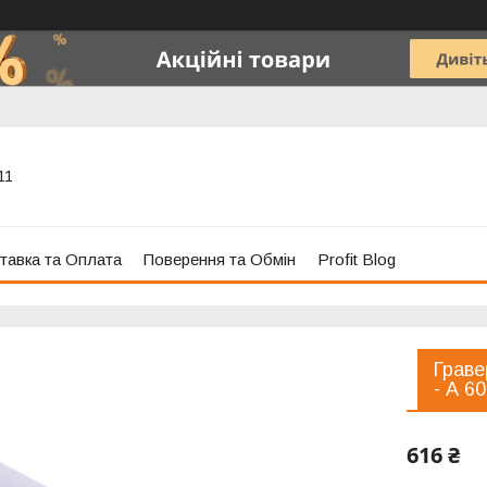
11
тавка та Оплата
Поверення та Обмін
Profit Blog
Граве
- А 60
616 ₴