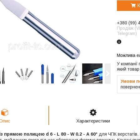
К
+380 (99) 
Продаж (Vi
Telegram)
У компанії
який товар
повернен
Опис
Характеристики
з прямою полицею d 6 - L 80 - W 0.2 - А 60°
для ЧПК верстатів.
нт, майданчик якого під час обертання формує площину. Конічні гр