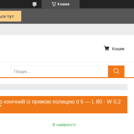
Кошик
Кошик
р конічний із прямою полицею d 6 — L 80 - W 0.2
°
В наявності