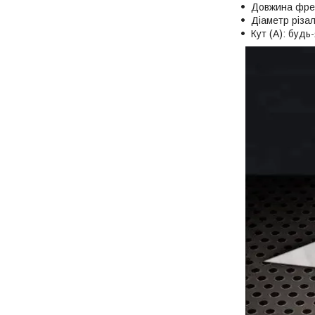
Довжина фрез
Діаметр різал
Кут (А): будь