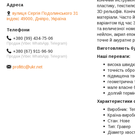
пластику, текстилю
3D рельєфів. Коні
вулиця Сергія Подолинського 31
матеріали. Часто 
індекс 49000, Дніпро, Україна
варіантом під час
та величезної номе
нейлон, акрил епо
+380 (99) 434-75-06
точне й акуратне 
Продаж (Viber, WhatsApp, Telegram)
Виготовляють буд
+380 (67) 911-96-90
Наші переваги:
Продаж (Viber, WhatsApp, Telegram)
висока швидкі
profittc@ukr.net
точність обр
підвищена тв
геометрична т
мале власне 
долгий термін
Характеристики 
Виробник: Te
Країна-виробн
Стан: Нове
Тип: Гравер
Діаметр хвост