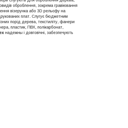
зновидів оброблення, зокрема гравіювання
сення візерунка або 3D рельєфу на
 друкованих плат. Слугує бюджетним
ізних порід дерева, текстиліту, фанери
ера, пластик, ПВХ, полікарбонат,
ex
надежны і довговічні, забезпечують