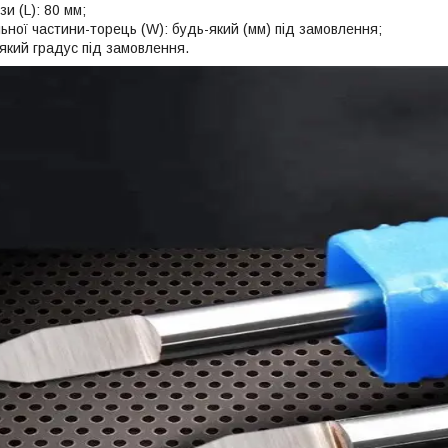
и (L): 80 мм;
ьної частини-торець (W): будь-який (мм) під замовлення;
-який градус під замовлення.