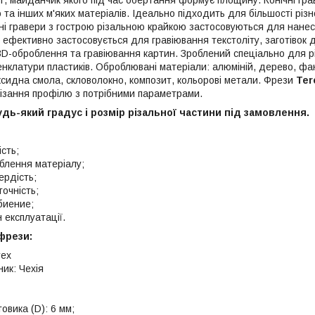
 та інших м'яких матеріалів. Ідеально підходить для більшості рі
чні гравери з гострою різальною крайкою застосовуються для нане
й ефективно застосовується для гравіювання текстоліту, заготівок
 3D-оброблення та гравіювання картин. Зроблений спеціально для р
нклатури пластиків. Оброблювані матеріали: алюміній, дерево, фан
ксидна смола, скловолокно, композит, кольорові метали. Фрези
Ter
різання профілю з потрібними параметрами.
ь-який градус і розмір різальної частини під замовлення.
сть;
облення матеріалу;
ердість;
очність;
биение;
 експлуатації.
фрези:
rex
ик: Чехія
овика (D): 6 мм;