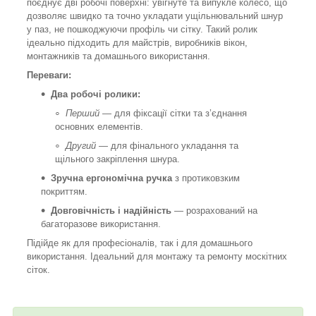
поєднує дві робочі поверхні: увігнуте та випукле колесо, що
дозволяє швидко та точно укладати ущільнювальний шнур
у паз, не пошкоджуючи профіль чи сітку. Такий ролик
ідеально підходить для майстрів, виробників вікон,
монтажників та домашнього використання.
Переваги:
Два робочі ролики:
Перший
— для фіксації сітки та з’єднання
основних елементів.
Другий
— для фінального укладання та
щільного закріплення шнура.
Зручна ергономічна ручка
з протиковзким
покриттям.
Довговічність і надійність
— розрахований на
багаторазове використання.
Підійде як для професіоналів, так і для домашнього
використання. Ідеальний для монтажу та ремонту москітних
сіток.