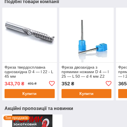
Подібні товари компанії
Фреза твердосплавна
Фреза двозахідна з
Фрез
однозахідна D 4 — l 22 - L
прямими ножами D 4 — l
прям
45 мм
25 — L 50 — d 4 мм Z2
— l 
мм 
343,70
352
365
₴
₴
491 ₴
Купити
Купити
Акційні пропозиції та новинки
Топ продажів