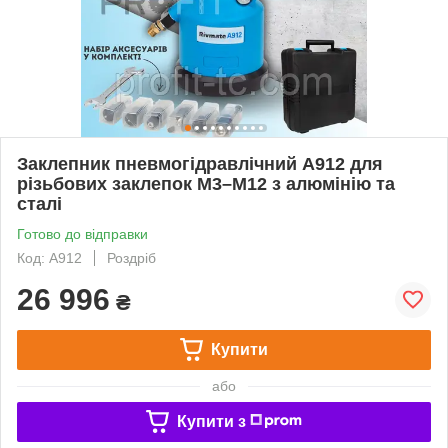
Заклепник пневмогідравлічний A912 для
різьбових заклепок М3–М12 з алюмінію та
сталі
Готово до відправки
Код: A912
Роздріб
26 996
₴
Купити
або
Купити з