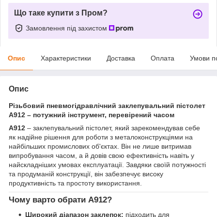
Що таке купити з Пром?
Замовлення під захистом
Опис
Характеристики
Доставка
Оплата
Умови п
Опис
Різьбовий пневмогідравлічний заклепувальний пістолет
A912 – потужний інструмент, перевірений часом
A912
– заклепувальний пістолет, який зарекомендував себе
як надійне рішення для роботи з металоконструкціями на
найбільших промислових об'єктах. Він не лише витримав
випробування часом, а й довів свою ефективність навіть у
найскладніших умовах експлуатації. Завдяки своїй потужності
та продуманій конструкції, він забезпечує високу
продуктивність та простоту використання.
Чому варто обрати A912?
Широкий діапазон заклепок:
підходить для