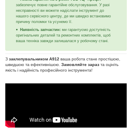
забезпечує повне гарантійне обслуговування. У разі
несправності ви можете надіслати інструмент до
нашого сервісного центру, де ми швидко встановимо
причину поломки та усунемо її.
Наявність запчастин:
ми гарантуємо доступність
оригінальних деталей та ремонтних комплектів, щоб
ваша техніка завжди залишалася у робочому стані.
З
заклепувальником A912
ваша робота стане простішою,
швидшою та ефективнішою.
Замовляйте зараз
та оцініть
якість і надійність професійного інструмента!