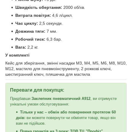
Швидкість обертання:
2000 об/хв.
Витрата повітря:
4,6 л/цикл.
Час циклу:
2,5 секунди.
Довжина тяги:
7 мм.
Робочий тиск:
6,3 бар.
Вага:
2,2 кг.
У комплекті
Кейс для зберігання, змінні насадки М3, М4, М5, М6, М8, М10,
М12, мастило для пневмоінструменту, 2 рожкові ключі,
шестигранний ключ, пляшечка для мастила
Переваги для покупця:
Придбавши
Заклепник пневматичний A912
, ви отримуєте
унікальні умови обслуговування:
Тільки у нас – обмін або повернення протягом 60
днів:
ви можете повернути чи обміняти товар, якщо він
вам не підійшов.
Повна гарантія на 3 роки:
ТОВ ТЦ "Профіт"