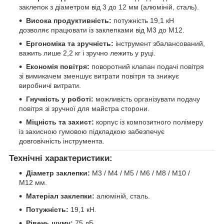
заклепок з діаметром від 3 до 12 мм (алюміній, сталь).
Висока продуктивність:
потужність 19,1 кН
дозволяє працювати із заклепками від М3 до М12.
Ергономіка та зручність:
інструмент збалансований,
важить лише 2,2 кг і зручно лежить у руці.
Економія повітря:
поворотний клапан подачі повітря
зі вимикачем зменшує витрати повітря та знижує
виробничі витрати.
Гнучкість у роботі:
можливість організувати подачу
повітря зі зручної для майстра сторони.
Міцність та захист:
корпус із композитного полімеру
із захисною гумовою підкладкою забезпечує
довговічність інструмента.
Технічні характеристики:
Діаметр заклепки:
М3 / М4 / М5 / М6 / М8 / М10 /
М12 мм.
Матеріал заклепки:
алюміній, сталь.
Потужність:
19,1 кН.
Рівень шуму:
75 дБ.