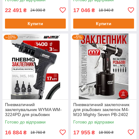
700129
22 491
17 046
₴
₴
24 990 ₴
18 940 ₴
Купити
Купити
–10%
–5%
Пневматичний
Пневматичний заклепочник
заклепувальник WYMA WM-
для різьбових заклепок M4-
3224PD для різьбових
M10 Mighty Seven PB-2402
заклепок M4-M6
Готово до відправки
Готово до відправки
16 884
17 955
₴
₴
18 760 ₴
18 900 ₴