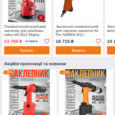
Пневматичний різьбовий
Заклепник пневматичний
Закл
заклепер для різьбових
для нарізних заклепок Air
витя
гайок М3-М12 Mighty
Pro SA8906-М12
Seven
23 766
18 715
10 
₴
₴
27 960 ₴
Купити
Купити
Акційні пропозиції та новинки
–18%
–18%