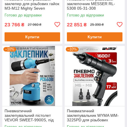
заклепер для різьбових гайок
заклепочник MESSER RL-
М3-М12 Mighty Seven
5308 05-31-308
Готово до відправки
Готово до відправки
23 766
22 851
₴
₴
27 960 ₴
25 390 ₴
Купити
Купити
–10%
–10%
Пневматичний
Пневматичний
заклепувальний пістолет
заклепувальник WYMA WM-
VEVOR SWEET-9900S, під
3225PD для різьбових
різьбові заклепки M3-M12
заклепок M6-M8
Готово до відправки
Готово до відправки