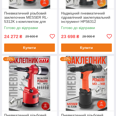
Пневматичний різьбовий
Надміцний пневматичний
заклепочник MESSER RL-
гідравлічний заклепувальний
5312K з комплектом для
інструмент HPS6312
встановлення заклепок
Готово до відправки
Готово до відправки
24 272
23 698
₴
₴
29 600 ₴
28 900 ₴
Купити
Купити
–15%
–10%
Пневматичний різьбовий
Пневматичний різьбовий