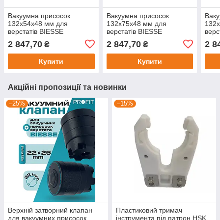
Вакуумна присосок
Вакуумна присосок
Ваку
132x54x48 мм для
132x75x48 мм для
132x
верстатів BIESSE
верстатів BIESSE
верс
2 847,70
2 847,70
2 8
₴
₴
Купити
Купити
Акційні пропозиції та новинки
–25%
–15%
Верхній затворний клапан
Пластиковий тримач
для вакуумних присосок
інструмента під патрон HSK