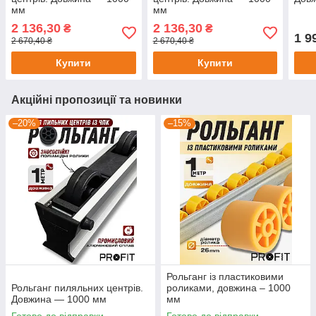
мм
мм
2 136,30
2 136,30
₴
₴
1 9
2 670,40 ₴
2 670,40 ₴
Купити
Купити
Акційні пропозиції та новинки
–20%
–15%
Рольганг із пластиковими
Рольганг пиляльних центрів.
роликами, довжина – 1000
Довжина — 1000 мм
мм
Готово до відправки
Готово до відправки