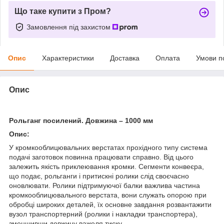
Що таке купити з Пром?
Замовлення під захистом
Опис
Характеристики
Доставка
Оплата
Умови п
Опис
Рольганг посилений. Довжина – 1000 мм
Опис:
У кромкооблицювальних верстатах прохідного типу система
подачі заготовок повинна працювати справно. Від цього
залежить якість приклеювання кромки. Сегменти конвеєра,
що подає, рольганги і притискні ролики слід своєчасно
оновлювати. Ролики підтримуючої балки важлива частина
кромкооблицювального верстата, вони служать опорою при
обробці широких деталей, їх основне завдання розвантажити
вузол транспортерний (ролики і накладки транспортера),
зменшивши довжину важеля тиску.