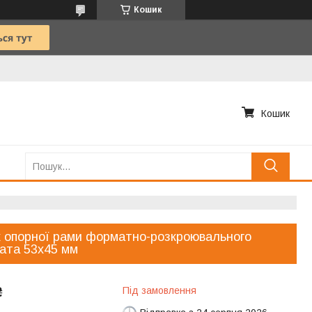
Кошик
Кошик
 опорної рами форматно-розкроювального
ата 53х45 мм
₴
Під замовлення