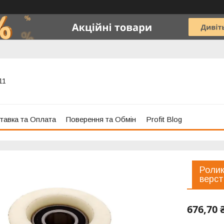
11
тавка та Оплата
Поверення та Обмін
Profit Blog
Ролик
верст
676,70 