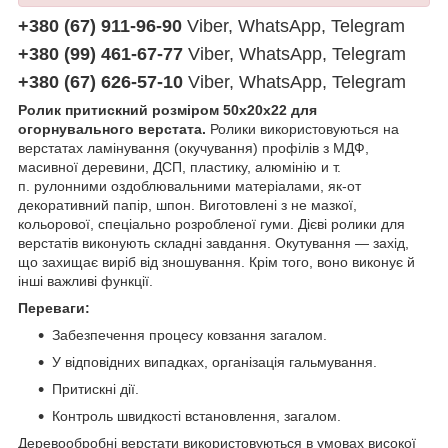
+380 (67) 911-96-90
Viber, WhatsApp, Telegram
+380 (99) 461-67-77
Viber, WhatsApp, Telegram
+380 (67) 626-57-10
Viber, WhatsApp, Telegram
Ролик притискний розміром 50х20х22 для
огорнувального верстата.
Ролики використовуються на
верстатах ламінування (окучування) профілів з МДФ,
масивної деревини, ДСП, пластику, алюмінію и т.
п. рулонними оздоблювальними матеріалами, як-от
декоративний папір, шпон. Виготовлені з не мазкої,
кольорової, спеціально розробленої гуми. Дієві ролики для
верстатів виконують складні завдання. Окутування — захід,
що захищає виріб від зношування. Крім того, воно виконує й
інші важливі функції.
Переваги:
Забезпечення процесу ковзання загалом.
У відповідних випадках, організація гальмування.
Притискні дії.
Контроль швидкості встановлення, загалом.
Деревообробні верстати використовуються в умовах високої