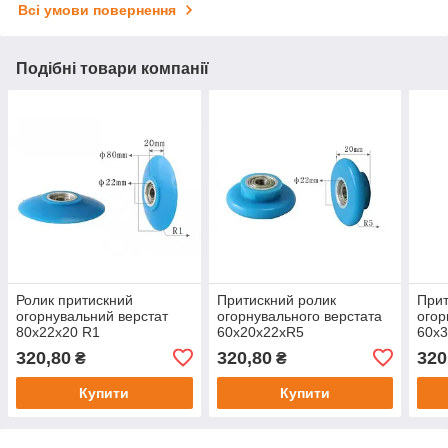
Всі умови повернення
Подібні товари компанії
Ролик притискний
Притискний ролик
Прит
огорнувальний верстат
огорнувального верстата
огор
80x22x20 R1
60x20x22xR5
60x
320,80
320,80
320
₴
₴
Купити
Купити