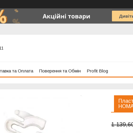
11
тавка та Оплата
Поверення та Обмін
Profit Blog
Пласт
HOM
1 139,6