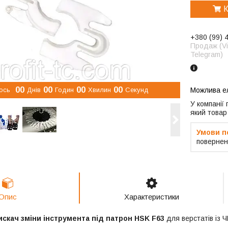
К
+380 (99) 
Продаж (Vi
Telegram)
0
0
0
0
0
0
0
0
ось
Днів
Годин
Хвилин
Секунд
У компанії
який товар
повернен
Опис
Характеристики
искач зміни інструмента під патрон HSK F63
для верстатів із 