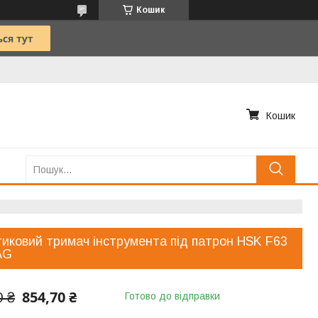
Кошик
Кошик
иковий тримач інструмента під патрон HSK F63
AG
854,70 ₴
0 ₴
Готово до відправки