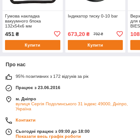
Гумова накладка
Індикатор тиску 0-10 bar
Верх
вакуумного блока
для 
132x54x6 мм
BIES
витр
451
673,20
108
₴
₴
792 ₴
ЧПК 
Купити
Купити
Про нас
95% позитивних з 172 відгуків за рік
Працює з 23.06.2016
м. Дніпро
вулиця Сергія Подолинського 31 індекс 49000, Дніпро,
Україна
Контакти
Сьогодні працює з 09:00 до 18:00
Показати весь графік роботи