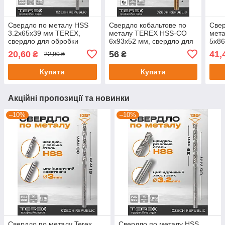
Свердло по металу HSS
Свердло кобальтове по
Свер
3.2x65x39 мм TEREX,
металу TEREX HSS-CO
мет
свердло для обробки
6x93x52 мм, свердло для
5x86
металу зі швидкорізальної
обробки металу зі
обро
20,60
56
41,
₴
₴
22,90 ₴
сталі DIN 338
швидкорізальної сталі
швид
Купити
Купити
Акційні пропозиції та новинки
–10%
–10%
Свердло по металу Terex
Свердло по металу HSS