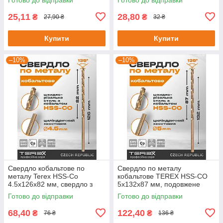
338
338
25,11
28,80
₴
₴
27,90 ₴
32 ₴
Купити
Купити
–10%
–10%
Свердло кобальтове по
Свердло по металу
металу Terex HSS-Co
кобальтове TEREX HSS-CO
4.5x126x82 мм, свердло з
5x132x87 мм, подовжене
подовженою робочою
свердло по металу DIN 340
Готово до відправки
Готово до відправки
частиною, DIN 340
68,40
122,40
₴
₴
76 ₴
136 ₴