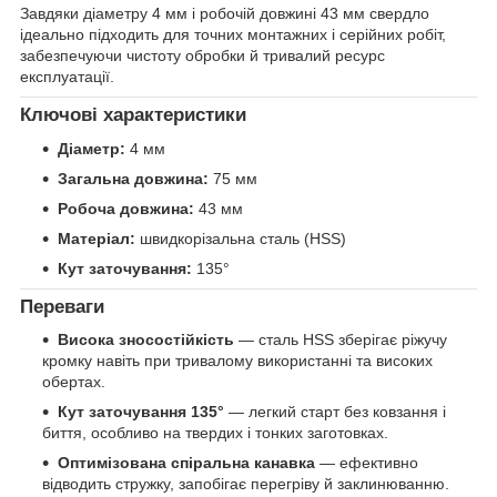
Завдяки діаметру 4 мм і робочій довжині 43 мм свердло
ідеально підходить для точних монтажних і серійних робіт,
забезпечуючи чистоту обробки й тривалий ресурс
експлуатації.
Ключові характеристики
Діаметр:
4 мм
Загальна довжина:
75 мм
Робоча довжина:
43 мм
Матеріал:
швидкорізальна сталь (HSS)
Кут заточування:
135°
Переваги
Висока зносостійкість
— сталь HSS зберігає ріжучу
кромку навіть при тривалому використанні та високих
обертах.
Кут заточування 135°
— легкий старт без ковзання і
биття, особливо на твердих і тонких заготовках.
Оптимізована спіральна канавка
— ефективно
відводить стружку, запобігає перегріву й заклинюванню.