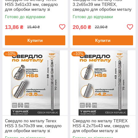
HSS 3x61x33 мм, свердло
3.2x65x39 мм TEREX,
для обробки металу зі
свердло для обробки металу
швидкорізальної сталі DIN
зі швидкорізальної сталі DIN
Готово до відправки
Готово до відправки
338
338
13,86
20,60
₴
₴
15,40 ₴
22,90 ₴
Купити
Купити
–10%
–10%
Свердло по металу Terex
Свердло по металу TEREX
HSS 3.5x70x39 мм, свердло
HSS 4.2x75x43 мм, свердло
для обробки металу зі
для обробки металу зі
швидкорізальної сталі DIN
швидкорізальної сталі DIN
Готово до відправки
Готово до відправки