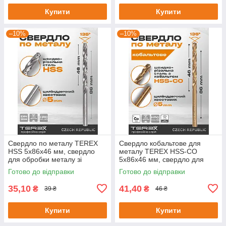
Купити
Купити
–10%
–10%
Свердло по металу TEREX
Свердло кобальтове для
HSS 5x86x46 мм, свердло
металу TEREX HSS-CO
для обробки металу зі
5x86x46 мм, свердло для
швидкорізальної сталі DIN
обробки металу зі
Готово до відправки
Готово до відправки
338
швидкорізальної сталі
35,10
41,40
₴
₴
39 ₴
46 ₴
Купити
Купити