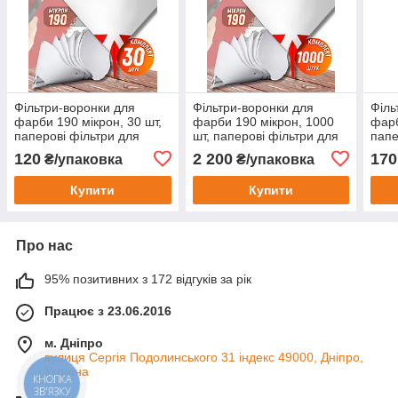
Фільтри-воронки для
Фільтри-воронки для
Філь
фарби 190 мікрон, 30 шт,
фарби 190 мікрон, 1000
фарб
паперові фільтри для
шт, паперові фільтри для
папе
лаків, емалей, ґрунтовок
лаків, емалей, ґрунтовок
лакі
120
2 200
170
₴/упаковка
₴/упаковка
Купити
Купити
Про нас
95% позитивних з 172 відгуків за рік
Працює з 23.06.2016
м. Дніпро
вулиця Сергія Подолинського 31 індекс 49000, Дніпро,
Україна
КНОПКА
ЗВ'ЯЗКУ