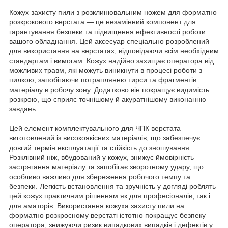
Кожух захисту пили з розклинювальним ножем для форматно
розкрокового верстата — це незамінний компонент для
гарантування безпеки та підвищення ефективності роботи
вашого обладнання. Цей аксесуар спеціально розроблений
для використання на верстатах, відповідаючи всім необхідним
стандартам і вимогам. Кожух надійно захищає оператора від
можливих травм, які можуть виникнути в процесі роботи з
пилкою, запобігаючи потраплянню тирси та фрагментів
матеріалу в робочу зону. Додатково він покращує видимість
розкрою, що сприяє точнішому й акуратнішому виконанню
завдань.
Цей елемент комплектувального для ЧПК верстата
виготовлений із високоякісних матеріалів, що забезпечує
довгий термін експлуатації та стійкість до зношування.
Розклівний ніж, вбудований у кожух, знижує ймовірність
застрягання матеріалу та запобігає зворотному удару, що
особливо важливо для збереження робочого темпу та
безпеки. Легкість встановлення та зручність у догляді роблять
цей кожух практичним рішенням як для професіоналів, так і
для аматорів. Використання кожуха захисту пили на
форматно розкроєному верстаті істотно покращує безпеку
оператора, знижуючи ризик випадкових випадків і дефектів у