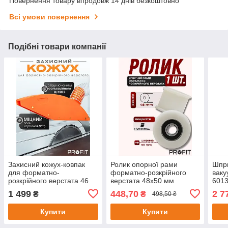
Повернення товару впродовж 14 днів безкоштовно
Всі умови повернення
Подібні товари компанії
Захисний кожух-ковпак
Ролик опорної рами
Шпр
для форматно-
форматно-розкрійного
ваку
розкрійного верстата 46
верстата 48х50 мм
601
см
обро
1 499
448,70
2 7
₴
₴
498,50 ₴
ЧПК
Купити
Купити