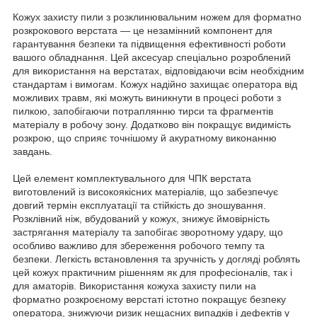
Кожух захисту пили з розклинювальним ножем для форматно
розкрокового верстата — це незамінний компонент для
гарантування безпеки та підвищення ефективності роботи
вашого обладнання. Цей аксесуар спеціально розроблений
для використання на верстатах, відповідаючи всім необхідним
стандартам і вимогам. Кожух надійно захищає оператора від
можливих травм, які можуть виникнути в процесі роботи з
пилкою, запобігаючи потраплянню тирси та фрагментів
матеріалу в робочу зону. Додатково він покращує видимість
розкрою, що сприяє точнішому й акуратному виконанню
завдань.
Цей елемент комплектувального для ЧПК верстата
виготовлений із високоякісних матеріалів, що забезпечує
довгий термін експлуатації та стійкість до зношування.
Розклівний ніж, вбудований у кожух, знижує ймовірність
застрягання матеріалу та запобігає зворотному удару, що
особливо важливо для збереження робочого темпу та
безпеки. Легкість встановлення та зручність у догляді роблять
цей кожух практичним рішенням як для професіоналів, так і
для аматорів. Використання кожуха захисту пили на
форматно розкроєному верстаті істотно покращує безпеку
оператора, знижуючи ризик нещасних випадків і дефектів у