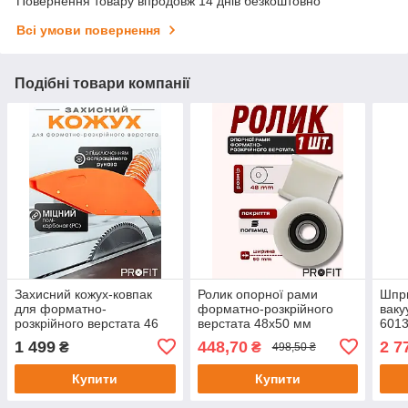
Повернення товару впродовж 14 днів безкоштовно
Всі умови повернення
Подібні товари компанії
Захисний кожух-ковпак
Ролик опорної рами
Шпр
для форматно-
форматно-розкрійного
ваку
розкрійного верстата 46
верстата 48х50 мм
601
см
обро
1 499
448,70
2 7
₴
₴
498,50 ₴
ЧПК
Купити
Купити