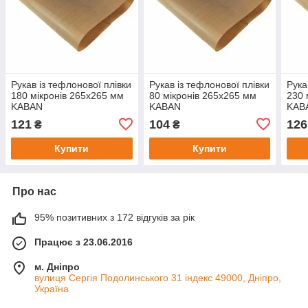
Рукав із тефлонової плівки
Рукав із тефлонової плівки
Рука
180 мікронів 265х265 мм
80 мікронів 265х265 мм
230 
KABAN
KABAN
KAB
121
104
126
₴
₴
Купити
Купити
Про нас
95% позитивних з 172 відгуків за рік
Працює з 23.06.2016
м. Дніпро
вулиця Сергія Подолинського 31 індекс 49000, Дніпро,
Україна