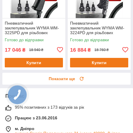
Пневматичний
Пневматичний
заклепувальник WYMA WM-
заклепувальник WYMA WM-
3225PD для різьбових
3224PD для різьбових
заклепок M6-M8
заклепок M4-M6
Готово до відправки
Готово до відправки
17 046
16 884
₴
₴
18 940 ₴
18 760 ₴
Купити
Купити
Показати ще
Про нас
95% позитивних з 173 відгуків за рік
Працює з 23.06.2016
м. Дніпро