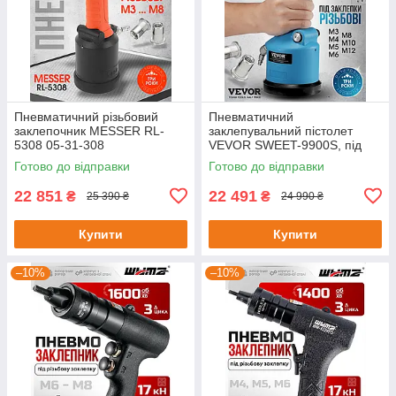
Пневматичний різьбовий
Пневматичний
заклепочник MESSER RL-
заклепувальний пістолет
5308 05-31-308
VEVOR SWEET-9900S, під
різьбові заклепки M3-M12
Готово до відправки
Готово до відправки
700129
22 851
22 491
₴
₴
25 390 ₴
24 990 ₴
Купити
Купити
–10%
–10%