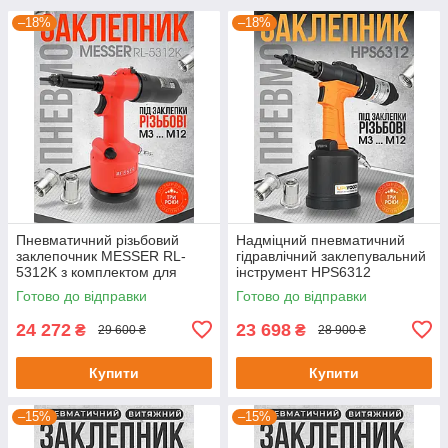
–18%
–18%
Пневматичний різьбовий
Надміцний пневматичний
заклепочник MESSER RL-
гідравлічний заклепувальний
5312K з комплектом для
інструмент HPS6312
встановлення заклепок
Готово до відправки
Готово до відправки
24 272
23 698
₴
₴
29 600 ₴
28 900 ₴
Купити
Купити
–15%
–15%