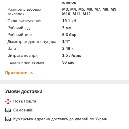
клепок
Розміри різьбових
M3, M4, M5, M6, M7, M8, M9,
заклепок
M10, M11, M12
Сила витягування
19.1 кН
Робочий хід
7 мм
Робочий тиск
6.3 бар
Діаметр вхідного штуцера
1/4"
Вага
2.46 кг
Витрата повітря
1.5 л/цикл
Гарантійний термін
36 міс
Приховати
Умови доставки
Нова Пошта
Самовивіз
Кур'єрська адресна доставка до дверей по Україні