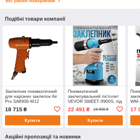
Всі умови повернення
Подібні товари компанії
Заклепник пневматичний
Пневматичний
Пне
для нарізних заклепок Air
заклепувальний пістолет
зак
Pro SA8906-М12
VEVOR SWEET-9900S, під
WM-3
різьбові заклепки M3-M12
закл
18 715
22 491
17 
₴
₴
24 990 ₴
700129
Купити
Купити
Акційні пропозиції та новинки