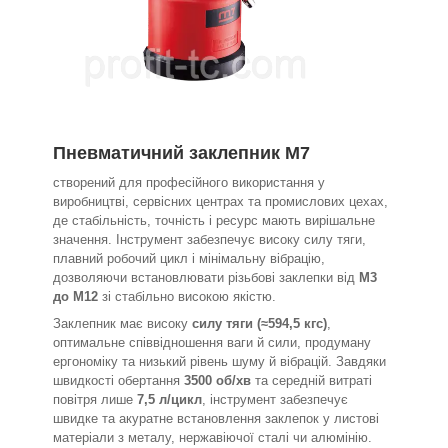
Пневматичний заклепник M7
створений для професійного використання у
виробництві, сервісних центрах та промислових цехах,
де стабільність, точність і ресурс мають вирішальне
значення. Інструмент забезпечує високу силу тяги,
плавний робочий цикл і мінімальну вібрацію,
дозволяючи встановлювати різьбові заклепки від
М3
до М12
зі стабільно високою якістю.
Заклепник має високу
силу тяги (≈594,5 кгс)
,
оптимальне співвідношення ваги й сили, продуману
ергономіку та низький рівень шуму й вібрацій. Завдяки
швидкості обертання
3500 об/хв
та середній витраті
повітря лише
7,5 л/цикл
, інструмент забезпечує
швидке та акуратне встановлення заклепок у листові
матеріали з металу, нержавіючої сталі чи алюмінію.