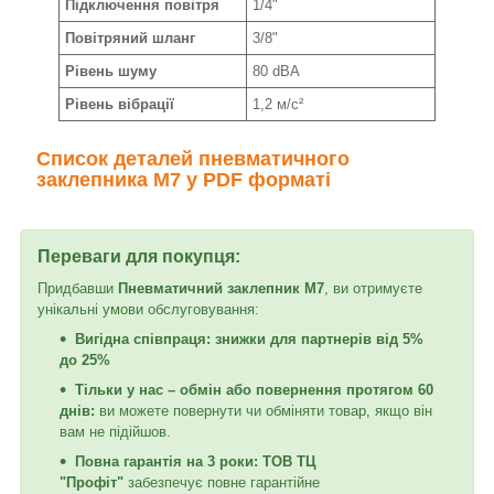
Підключення повітря
1/4"
Повітряний шланг
3/8"
Рівень шуму
80 dBA
Рівень вібрації
1,2 м/с²
Список деталей пневматичного
заклепника M7
у PDF форматі
Переваги для покупця:
Придбавши
Пневматичний заклепник M7
, ви отримуєте
унікальні умови обслуговування:
Вигідна співпраця: знижки для партнерів від 5%
до 25%
Тільки у нас – обмін або повернення протягом 60
днів:
ви можете повернути чи обміняти товар, якщо він
вам не підійшов.
Повна гарантія на 3 роки:
ТОВ ТЦ
"Профіт"
забезпечує повне гарантійне