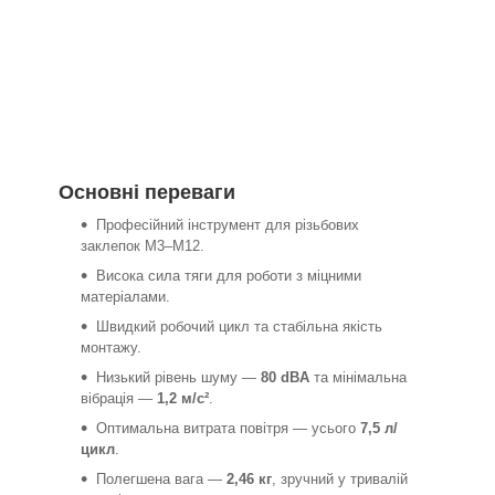
Основні переваги
Професійний інструмент для різьбових
заклепок M3–M12.
Висока сила тяги для роботи з міцними
матеріалами.
Швидкий робочий цикл та стабільна якість
монтажу.
Низький рівень шуму —
80 dBA
та мінімальна
вібрація —
1,2 м/с²
.
Оптимальна витрата повітря — усього
7,5 л/
цикл
.
Полегшена вага —
2,46 кг
, зручний у тривалій