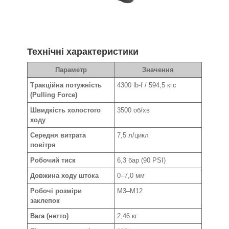
Технічні характеристики
Параметр
Значення
Тракційна потужність
4300 lb-f / 594,5 кгс
(Pulling Force)
Швидкість холостого
3500 об/хв
ходу
Середня витрата
7,5 л/цикл
повітря
Робочий тиск
6,3 бар (90 PSI)
Довжина ходу штока
0–7,0 мм
Робочі розміри
M3–M12
заклепок
Вага (нетто)
2,46 кг