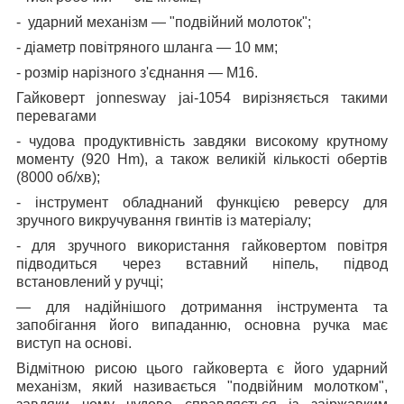
- ударний механізм — "подвійний молоток";
- діаметр повітряного шланга — 10 мм;
- розмір нарізного з'єднання — М16.
Гайковерт jonnesway jai-1054 вирізняється такими
перевагами
- чудова продуктивність завдяки високому крутному
моменту (920 Hm), а також великій кількості обертів
(8000 об/хв);
- інструмент обладнаний функцією реверсу для
зручного викручування гвинтів із матеріалу;
- для зручного використання гайковертом повітря
підводиться через вставний ніпель, підвод
встановлений у ручці;
— для надійнішого дотримання інструмента та
запобігання його випаданню, основна ручка має
виступ на основі.
Відмітною рисою цього гайковерта є його ударний
механізм, який називається "подвійним молотком",