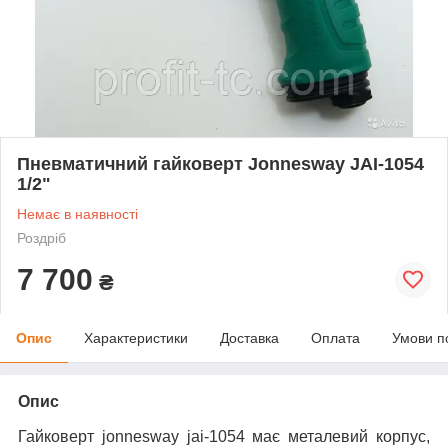
Пневматичний гайковерт Jonnesway JAI-1054
1/2"
Немає в наявності
Роздріб
7 700
₴
Опис
Характеристики
Доставка
Оплата
Умови п
Опис
Гайковерт jonnesway jai-1054 має металевий корпус,