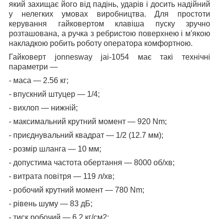
який захищає його від падінь, ударів і досить надійний
у нелегких умовах виробництва. Для простоти
керування гайковертом клавіша пуску зручно
розташована, а ручка з ребристою поверхнею і м'якою
накладкою робить роботу оператора комфортною.
Гайковерт jonnesway jai-1054 має такі технічні
параметри —
- маса — 2.56 кг;
- впускний штуцер — 1/4;
- вихлоп — нижній;
- максимальний крутний момент — 920 Nm;
- приєднувальний квадрат — 1/2 (12.7 мм);
- розмір шланга — 10 мм;
- допустима частота обертання — 8000 об/хв;
- витрата повітря — 119 л/хв;
- робочий крутний момент — 780 Nm;
- рівень шуму — 83 дБ;
- тиск робочий — 6.2 кг/см2;