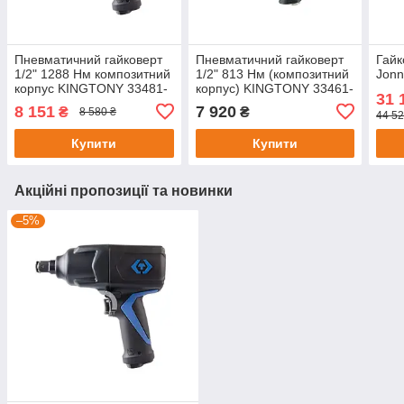
Пневматичний гайковерт
Пневматичний гайковерт
Гайк
1/2" 1288 Нм композитний
1/2" 813 Нм (композитний
Jonn
корпус KINGTONY 33481-
корпус) KINGTONY 33461-
31 
095
060
8 151
7 920
₴
₴
8 580 ₴
44 52
Купити
Купити
Акційні пропозиції та новинки
–5%