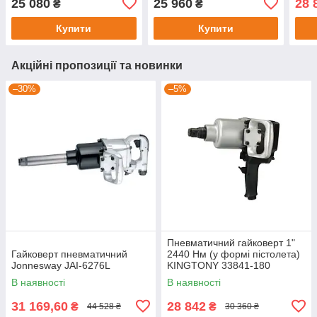
25 080
25 960
28 
₴
₴
Купити
Купити
Акційні пропозиції та новинки
–30%
–5%
Пневматичний гайковерт 1"
Гайковерт пневматичний
2440 Нм (у формі пістолета)
Jonnesway JAI-6276L
KINGTONY 33841-180
В наявності
В наявності
31 169,60
28 842
₴
₴
44 528 ₴
30 360 ₴