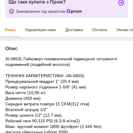
Що таке купити з Пром?
Замовлення під захистом
Опис
Характеристики
Доставка
Оплата
Умови п
Опис
AI-0803L Гайковерт пневматичний підвищеної потужності
подовжений (подвійний молоток)
ТЕХНІЧНІ ХАРАКТЕРИСТИКИ: JAI-0803L
Приєднувальний квадрат 1" (25.4 мм)
Розмір нарізного з'єднання 1-5/8" (41 мм)
Вага нетто (10,95 кг)
Довжина (450 мм)
Середня витрата повітря 11 CFM(312 л/хв)
Впускной штуцер 1/2"
Розмір шланга 1/2" (12.7 мм)
Робочий тиск 90-115 PSI (6,3-8 кг/см2)
Макс. крутний момент 1800 фут/фунт (2,445 Nm)
Частота обертання (об/хв) 3500