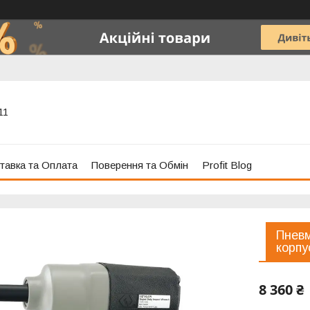
11
тавка та Оплата
Поверення та Обмін
Profit Blog
Пневм
корпу
8 360 ₴