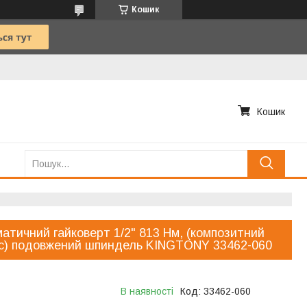
Кошик
Кошик
атичний гайковерт 1/2" 813 Нм, (композитний
с) подовжений шпиндель KINGTONY 33462-060
В наявності
Код:
33462-060