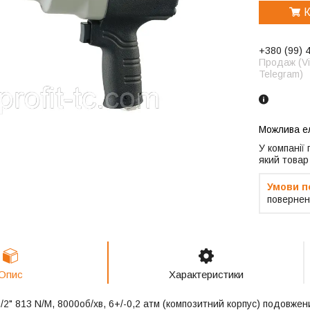
К
+380 (99) 
Продаж (Vi
Telegram)
У компанії
який товар
повернен
Опис
Характеристики
/2" 813 N/M, 8000об/хв, 6+/-0,2 атм (композитний корпус) подов